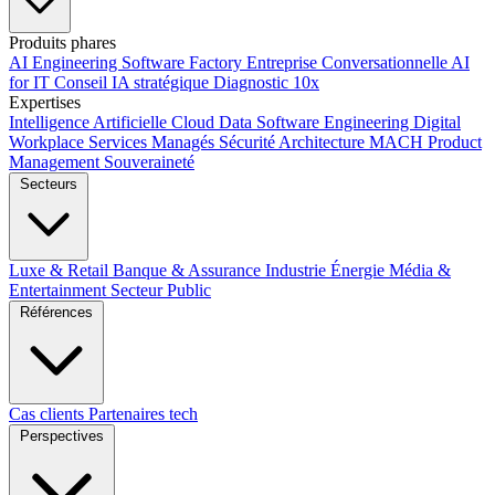
Produits phares
AI Engineering
Software Factory
Entreprise Conversationnelle
AI
for IT
Conseil IA stratégique
Diagnostic 10x
Expertises
Intelligence Artificielle
Cloud
Data
Software Engineering
Digital
Workplace
Services Managés
Sécurité
Architecture MACH
Product
Management
Souveraineté
Secteurs
Luxe & Retail
Banque & Assurance
Industrie
Énergie
Média &
Entertainment
Secteur Public
Références
Cas clients
Partenaires tech
Perspectives