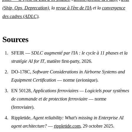
(Ship, Ops, Deprecation)
, la
revue à l'ère de l'IA
et la
convergence
des cadres (ADLC)
.
Sources
SFEIR —
SDLC augmenté par l'IA : le cycle à 11 phases et la
stratégie AI for IT
, matière first-party, 2026.
DO-178C,
Software Considerations in Airborne Systems and
Equipment Certification
— norme (avionique).
EN 50128,
Applications ferroviaires — Logiciels pour systèmes
de commande et de protection ferroviaire
— norme
(ferroviaire).
Rippletide,
Agent reliability: What's missing in Enterprise AI
agent architecture?
—
rippletide.com
, 29 octobre 2025.