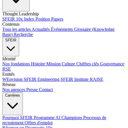
Thought Leadership
SFEIR 10x Index
Position Papers
Contenus
Tous les articles
Actualités
Événements
Glossaire (Knowledge
Base)
Recherche
SFEIR
Identité
Nos fondations
Histoire
Mission
Culture
Chiffres clés
Gouvernance
RSE
Entités
WEnvision
SFEIR Engineering
SFEIR Institute
RAISE
Réseau
Nos agences
Presse
Contact
Carrières
Pourquoi SFEIR
Programme AI Champions
Processus de
recrutement
Offres d'emploi
Réserver un Diagnostic 10x