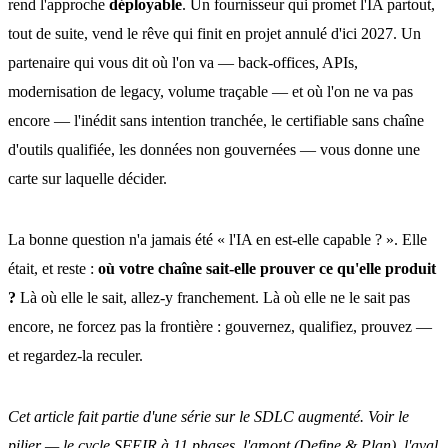
rend l'approche
déployable
. Un fournisseur qui promet l'IA partout,
tout de suite, vend le rêve qui finit en projet annulé d'ici 2027. Un
partenaire qui vous dit où l'on va — back-offices, APIs,
modernisation de legacy, volume traçable — et où l'on ne va pas
encore — l'inédit sans intention tranchée, le certifiable sans chaîne
d'outils qualifiée, les données non gouvernées — vous donne une
carte sur laquelle décider.
La bonne question n'a jamais été « l'IA en est-elle capable ? ». Elle
était, et reste :
où votre chaîne sait-elle prouver ce qu'elle produit
?
Là où elle le sait, allez-y franchement. Là où elle ne le sait pas
encore, ne forcez pas la frontière : gouvernez, qualifiez, prouvez —
et regardez-la reculer.
Cet article fait partie d'une série sur le SDLC augmenté. Voir le
pilier — le cycle SFEIR à 11 phases
, l'
amont (Define & Plan)
, l'
aval