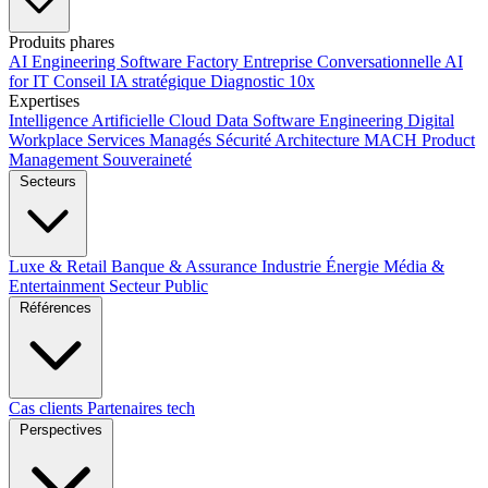
Produits phares
AI Engineering
Software Factory
Entreprise Conversationnelle
AI
for IT
Conseil IA stratégique
Diagnostic 10x
Expertises
Intelligence Artificielle
Cloud
Data
Software Engineering
Digital
Workplace
Services Managés
Sécurité
Architecture MACH
Product
Management
Souveraineté
Secteurs
Luxe & Retail
Banque & Assurance
Industrie
Énergie
Média &
Entertainment
Secteur Public
Références
Cas clients
Partenaires tech
Perspectives