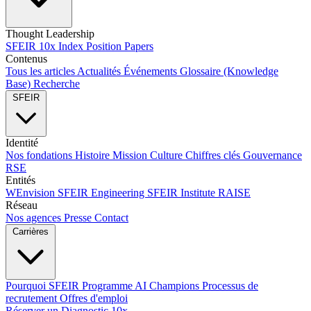
Thought Leadership
SFEIR 10x Index
Position Papers
Contenus
Tous les articles
Actualités
Événements
Glossaire (Knowledge
Base)
Recherche
SFEIR
Identité
Nos fondations
Histoire
Mission
Culture
Chiffres clés
Gouvernance
RSE
Entités
WEnvision
SFEIR Engineering
SFEIR Institute
RAISE
Réseau
Nos agences
Presse
Contact
Carrières
Pourquoi SFEIR
Programme AI Champions
Processus de
recrutement
Offres d'emploi
Réserver un Diagnostic 10x