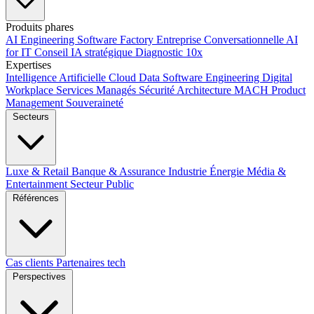
Produits phares
AI Engineering
Software Factory
Entreprise Conversationnelle
AI
for IT
Conseil IA stratégique
Diagnostic 10x
Expertises
Intelligence Artificielle
Cloud
Data
Software Engineering
Digital
Workplace
Services Managés
Sécurité
Architecture MACH
Product
Management
Souveraineté
Secteurs
Luxe & Retail
Banque & Assurance
Industrie
Énergie
Média &
Entertainment
Secteur Public
Références
Cas clients
Partenaires tech
Perspectives