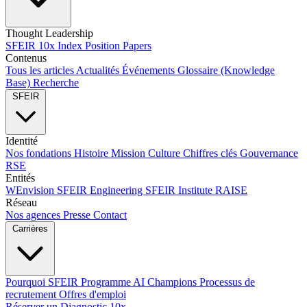
Thought Leadership
SFEIR 10x Index
Position Papers
Contenus
Tous les articles
Actualités
Événements
Glossaire (Knowledge
Base)
Recherche
SFEIR
Identité
Nos fondations
Histoire
Mission
Culture
Chiffres clés
Gouvernance
RSE
Entités
WEnvision
SFEIR Engineering
SFEIR Institute
RAISE
Réseau
Nos agences
Presse
Contact
Carrières
Pourquoi SFEIR
Programme AI Champions
Processus de
recrutement
Offres d'emploi
Réserver un Diagnostic 10x