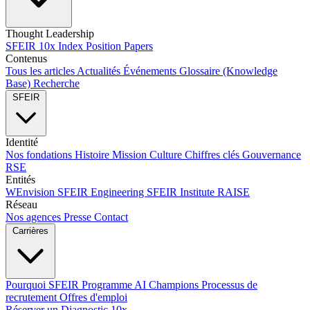
Thought Leadership
SFEIR 10x Index
Position Papers
Contenus
Tous les articles
Actualités
Événements
Glossaire (Knowledge
Base)
Recherche
SFEIR
Identité
Nos fondations
Histoire
Mission
Culture
Chiffres clés
Gouvernance
RSE
Entités
WEnvision
SFEIR Engineering
SFEIR Institute
RAISE
Réseau
Nos agences
Presse
Contact
Carrières
Pourquoi SFEIR
Programme AI Champions
Processus de
recrutement
Offres d'emploi
Réserver un Diagnostic 10x