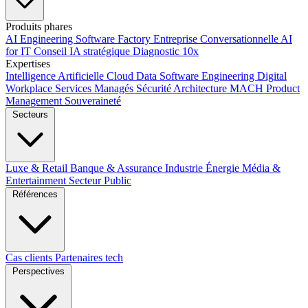
Produits phares
AI Engineering
Software Factory
Entreprise Conversationnelle
AI
for IT
Conseil IA stratégique
Diagnostic 10x
Expertises
Intelligence Artificielle
Cloud
Data
Software Engineering
Digital
Workplace
Services Managés
Sécurité
Architecture MACH
Product
Management
Souveraineté
Secteurs
Luxe & Retail
Banque & Assurance
Industrie
Énergie
Média &
Entertainment
Secteur Public
Références
Cas clients
Partenaires tech
Perspectives