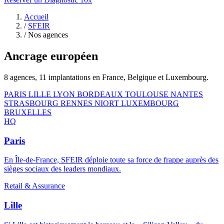
Accueil
/
SFEIR
/
Nos agences
Ancrage
européen
8 agences, 11 implantations en France, Belgique et Luxembourg.
PARIS
LILLE
LYON
BORDEAUX
TOULOUSE
NANTES
STRASBOURG
RENNES
NIORT
LUXEMBOURG
BRUXELLES
HQ
Paris
En Île-de-France, SFEIR déploie toute sa force de frappe auprès des
sièges sociaux des leaders mondiaux.
Retail & Assurance
Lille