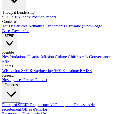
Thought Leadership
SFEIR 10x Index
Position Papers
Contenus
Tous les articles
Actualités
Événements
Glossaire (Knowledge
Base)
Recherche
SFEIR
Identité
Nos fondations
Histoire
Mission
Culture
Chiffres clés
Gouvernance
RSE
Entités
WEnvision
SFEIR Engineering
SFEIR Institute
RAISE
Réseau
Nos agences
Presse
Contact
Carrières
Pourquoi SFEIR
Programme AI Champions
Processus de
recrutement
Offres d'emploi
Réserver un Diagnostic 10x