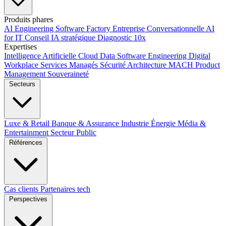
Produits phares
AI Engineering
Software Factory
Entreprise Conversationnelle
AI
for IT
Conseil IA stratégique
Diagnostic 10x
Expertises
Intelligence Artificielle
Cloud
Data
Software Engineering
Digital
Workplace
Services Managés
Sécurité
Architecture MACH
Product
Management
Souveraineté
Secteurs
Luxe & Retail
Banque & Assurance
Industrie
Énergie
Média &
Entertainment
Secteur Public
Références
Cas clients
Partenaires tech
Perspectives