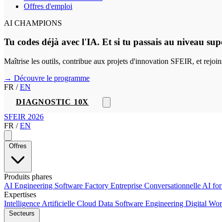
Offres d'emploi
AI CHAMPIONS
Tu codes déjà avec l'IA. Et si tu passais au niveau sup
Maîtrise les outils, contribue aux projets d'innovation SFEIR, et rejo
→ Découvre le programme
FR
/
EN
DIAGNOSTIC 10X
SFEIR 2026
FR
/
EN
Offres
Produits phares
AI Engineering
Software Factory
Entreprise Conversationnelle
AI fo
Expertises
Intelligence Artificielle
Cloud
Data
Software Engineering
Digital Wo
Secteurs