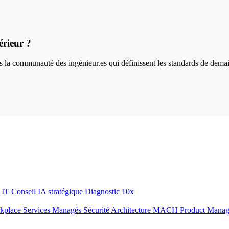
érieur ?
ins la communauté des ingénieur.es qui définissent les standards de dema
r IT
Conseil IA stratégique
Diagnostic 10x
rkplace
Services Managés
Sécurité
Architecture MACH
Product Mana