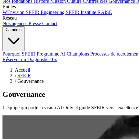
Nos fondations
Histoire
Mission
Culture
Chiffres clés
Gouvernance
Entités
WEnvision
SFEIR Engineering
SFEIR Institute
RAISE
Réseau
Nos agences
Presse
Contact
Carrières
Pourquoi SFEIR
Programme AI Champions
Processus de recrutemen
Réserver un Diagnostic 10x
Accueil
/
SFEIR
/
Gouvernance
Gouvernance
L'équipe qui porte la vision AI Only et guide SFEIR vers l'excellence