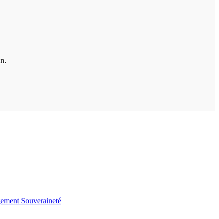
in.
gement
Souveraineté