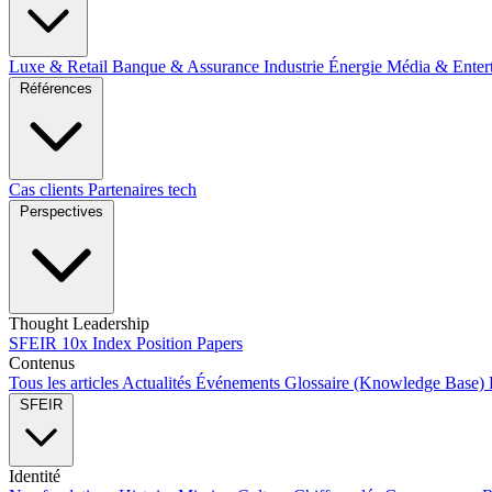
Luxe & Retail
Banque & Assurance
Industrie
Énergie
Média & Enter
Références
Cas clients
Partenaires tech
Perspectives
Thought Leadership
SFEIR 10x Index
Position Papers
Contenus
Tous les articles
Actualités
Événements
Glossaire (Knowledge Base)
SFEIR
Identité