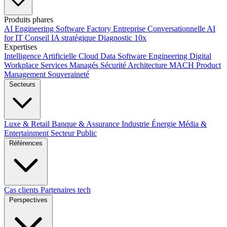
Produits phares
AI Engineering
Software Factory
Entreprise Conversationnelle
AI
for IT
Conseil IA stratégique
Diagnostic 10x
Expertises
Intelligence Artificielle
Cloud
Data
Software Engineering
Digital
Workplace
Services Managés
Sécurité
Architecture MACH
Product
Management
Souveraineté
Secteurs
Luxe & Retail
Banque & Assurance
Industrie
Énergie
Média &
Entertainment
Secteur Public
Références
Cas clients
Partenaires tech
Perspectives