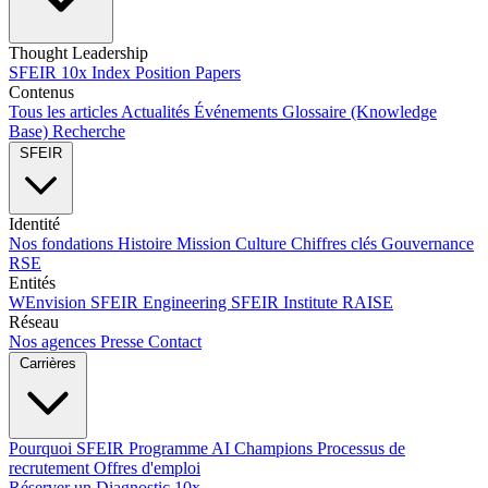
Thought Leadership
SFEIR 10x Index
Position Papers
Contenus
Tous les articles
Actualités
Événements
Glossaire (Knowledge
Base)
Recherche
SFEIR
Identité
Nos fondations
Histoire
Mission
Culture
Chiffres clés
Gouvernance
RSE
Entités
WEnvision
SFEIR Engineering
SFEIR Institute
RAISE
Réseau
Nos agences
Presse
Contact
Carrières
Pourquoi SFEIR
Programme AI Champions
Processus de
recrutement
Offres d'emploi
Réserver un Diagnostic 10x