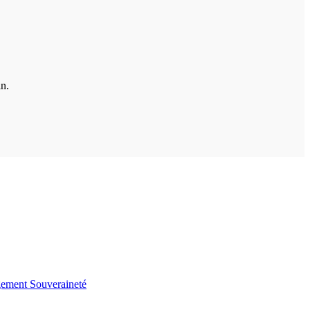
in.
gement
Souveraineté