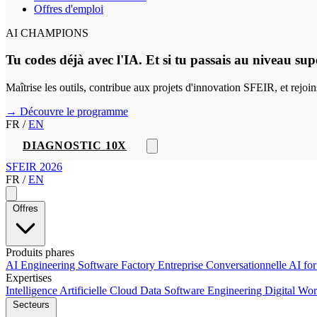
Offres d'emploi
AI CHAMPIONS
Tu codes déjà avec l'IA. Et si tu passais au niveau sup
Maîtrise les outils, contribue aux projets d'innovation SFEIR, et rejo
→ Découvre le programme
FR
/
EN
DIAGNOSTIC 10X
SFEIR 2026
FR
/
EN
Offres
Produits phares
AI Engineering
Software Factory
Entreprise Conversationnelle
AI fo
Expertises
Intelligence Artificielle
Cloud
Data
Software Engineering
Digital Wo
Secteurs