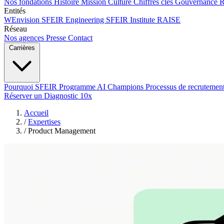
Nos fondations
Histoire
Mission
Culture
Chiffres clés
Gouvernance
Entités
WEnvision
SFEIR Engineering
SFEIR Institute
RAISE
Réseau
Nos agences
Presse
Contact
Carrières
Pourquoi SFEIR
Programme AI Champions
Processus de recrutemen
Réserver un Diagnostic 10x
Accueil
/
Expertises
/
Product Management