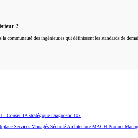
érieur ?
ins la communauté des ingénieur.es qui définissent les standards de dema
r IT
Conseil IA stratégique
Diagnostic 10x
rkplace
Services Managés
Sécurité
Architecture MACH
Product Mana