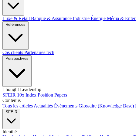
Luxe & Retail
Banque & Assurance
Industrie
Énergie
Média & Enter
Références
Cas clients
Partenaires tech
Perspectives
Thought Leadership
SFEIR 10x Index
Position Papers
Contenus
Tous les articles
Actualités
Événements
Glossaire (Knowledge Base)
SFEIR
Identité