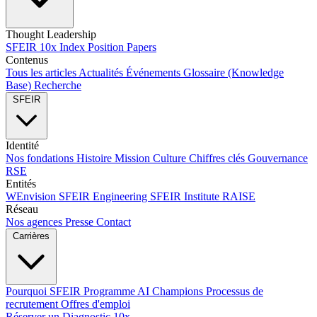
Thought Leadership
SFEIR 10x Index
Position Papers
Contenus
Tous les articles
Actualités
Événements
Glossaire (Knowledge
Base)
Recherche
SFEIR
Identité
Nos fondations
Histoire
Mission
Culture
Chiffres clés
Gouvernance
RSE
Entités
WEnvision
SFEIR Engineering
SFEIR Institute
RAISE
Réseau
Nos agences
Presse
Contact
Carrières
Pourquoi SFEIR
Programme AI Champions
Processus de
recrutement
Offres d'emploi
Réserver un Diagnostic 10x