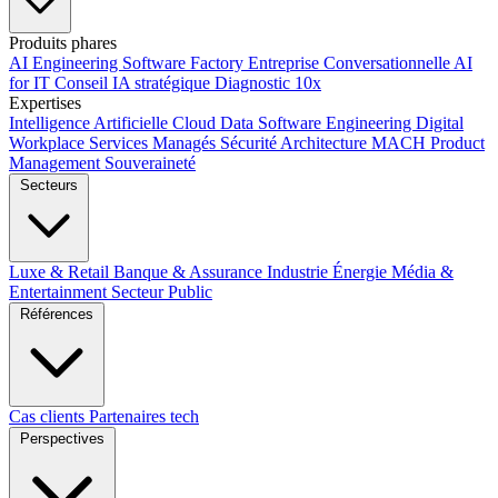
Produits phares
AI Engineering
Software Factory
Entreprise Conversationnelle
AI
for IT
Conseil IA stratégique
Diagnostic 10x
Expertises
Intelligence Artificielle
Cloud
Data
Software Engineering
Digital
Workplace
Services Managés
Sécurité
Architecture MACH
Product
Management
Souveraineté
Secteurs
Luxe & Retail
Banque & Assurance
Industrie
Énergie
Média &
Entertainment
Secteur Public
Références
Cas clients
Partenaires tech
Perspectives