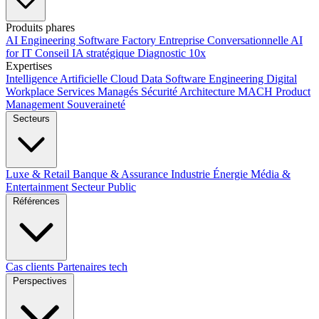
Produits phares
AI Engineering
Software Factory
Entreprise Conversationnelle
AI
for IT
Conseil IA stratégique
Diagnostic 10x
Expertises
Intelligence Artificielle
Cloud
Data
Software Engineering
Digital
Workplace
Services Managés
Sécurité
Architecture MACH
Product
Management
Souveraineté
Secteurs
Luxe & Retail
Banque & Assurance
Industrie
Énergie
Média &
Entertainment
Secteur Public
Références
Cas clients
Partenaires tech
Perspectives