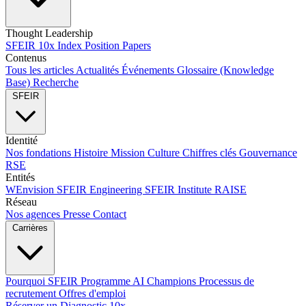
Thought Leadership
SFEIR 10x Index
Position Papers
Contenus
Tous les articles
Actualités
Événements
Glossaire (Knowledge
Base)
Recherche
SFEIR
Identité
Nos fondations
Histoire
Mission
Culture
Chiffres clés
Gouvernance
RSE
Entités
WEnvision
SFEIR Engineering
SFEIR Institute
RAISE
Réseau
Nos agences
Presse
Contact
Carrières
Pourquoi SFEIR
Programme AI Champions
Processus de
recrutement
Offres d'emploi
Réserver un Diagnostic 10x