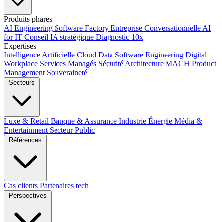
Produits phares
AI Engineering
Software Factory
Entreprise Conversationnelle
AI
for IT
Conseil IA stratégique
Diagnostic 10x
Expertises
Intelligence Artificielle
Cloud
Data
Software Engineering
Digital
Workplace
Services Managés
Sécurité
Architecture MACH
Product
Management
Souveraineté
Secteurs
Luxe & Retail
Banque & Assurance
Industrie
Énergie
Média &
Entertainment
Secteur Public
Références
Cas clients
Partenaires tech
Perspectives