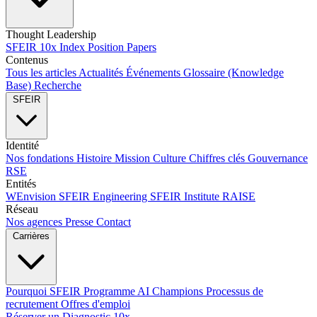
Thought Leadership
SFEIR 10x Index
Position Papers
Contenus
Tous les articles
Actualités
Événements
Glossaire (Knowledge
Base)
Recherche
SFEIR
Identité
Nos fondations
Histoire
Mission
Culture
Chiffres clés
Gouvernance
RSE
Entités
WEnvision
SFEIR Engineering
SFEIR Institute
RAISE
Réseau
Nos agences
Presse
Contact
Carrières
Pourquoi SFEIR
Programme AI Champions
Processus de
recrutement
Offres d'emploi
Réserver un Diagnostic 10x