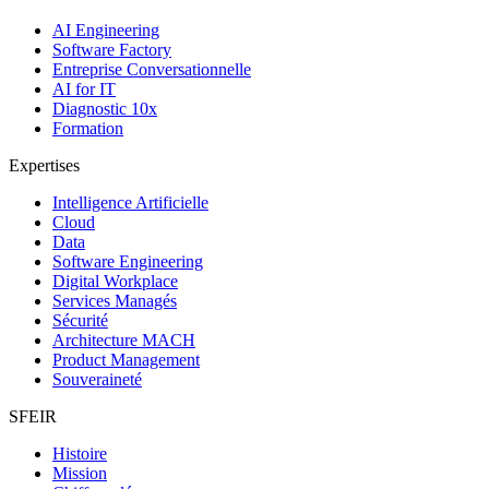
AI Engineering
Software Factory
Entreprise Conversationnelle
AI for IT
Diagnostic 10x
Formation
Expertises
Intelligence Artificielle
Cloud
Data
Software Engineering
Digital Workplace
Services Managés
Sécurité
Architecture MACH
Product Management
Souveraineté
SFEIR
Histoire
Mission