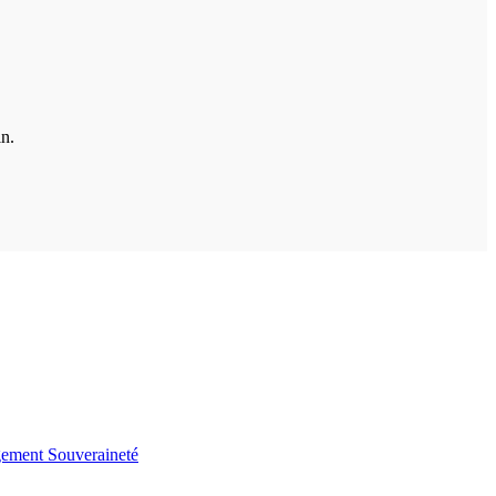
in.
gement
Souveraineté