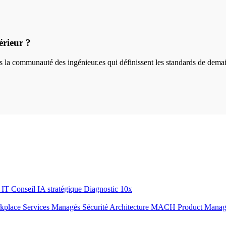
érieur ?
ins la communauté des ingénieur.es qui définissent les standards de dema
r IT
Conseil IA stratégique
Diagnostic 10x
rkplace
Services Managés
Sécurité
Architecture MACH
Product Mana