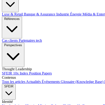
Luxe & Retail
Banque & Assurance
Industrie
Énergie
Média & Enter
Références
Cas clients
Partenaires tech
Perspectives
Thought Leadership
SFEIR 10x Index
Position Papers
Contenus
Tous les articles
Actualités
Événements
Glossaire (Knowledge Base)
SFEIR
Identité