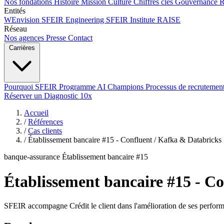
Nos fondations
Histoire
Mission
Culture
Chiffres clés
Gouvernance
Entités
WEnvision
SFEIR Engineering
SFEIR Institute
RAISE
Réseau
Nos agences
Presse
Contact
Carrières
Pourquoi SFEIR
Programme AI Champions
Processus de recrutemen
Réserver un Diagnostic 10x
Accueil
/
Références
/
Cas clients
/
Établissement bancaire #15 - Confluent / Kafka & Databricks
banque-assurance
Établissement bancaire #15
Établissement bancaire #15 - C
SFEIR accompagne Crédit le client dans l'amélioration de ses perform