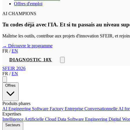
Offres d'emploi
AI CHAMPIONS
Tu codes déjà avec l'IA. Et si tu passais au niveau sup
Maîtrise les outils, contribue aux projets d'innovation SFEIR, et rejo
→ Découvre le programme
FR
/
EN
DIAGNOSTIC 10X
SFEIR 2026
FR
/
EN
Offres
Produits phares
AI Engineering
Software Factory
Entreprise Conversationnelle
AI fo
Expertises
Intelligence Artificielle
Cloud
Data
Software Engineering
Digital Wo
Secteurs