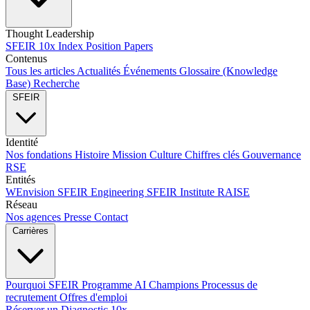
Thought Leadership
SFEIR 10x Index
Position Papers
Contenus
Tous les articles
Actualités
Événements
Glossaire (Knowledge
Base)
Recherche
SFEIR
Identité
Nos fondations
Histoire
Mission
Culture
Chiffres clés
Gouvernance
RSE
Entités
WEnvision
SFEIR Engineering
SFEIR Institute
RAISE
Réseau
Nos agences
Presse
Contact
Carrières
Pourquoi SFEIR
Programme AI Champions
Processus de
recrutement
Offres d'emploi
Réserver un Diagnostic 10x