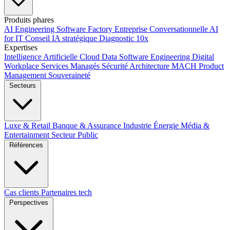
Produits phares
AI Engineering
Software Factory
Entreprise Conversationnelle
AI
for IT
Conseil IA stratégique
Diagnostic 10x
Expertises
Intelligence Artificielle
Cloud
Data
Software Engineering
Digital
Workplace
Services Managés
Sécurité
Architecture MACH
Product
Management
Souveraineté
Secteurs
Luxe & Retail
Banque & Assurance
Industrie
Énergie
Média &
Entertainment
Secteur Public
Références
Cas clients
Partenaires tech
Perspectives