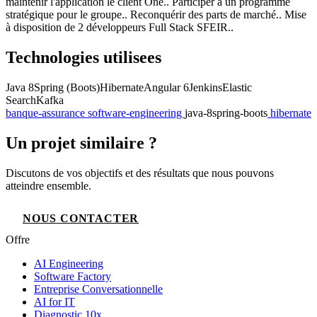
maintenir l'application le client One.. Participer à un programme
stratégique pour le groupe.. Reconquérir des parts de marché.. Mise
à disposition de 2 développeurs Full Stack SFEIR..
Technologies utilisees
Java 8
Spring (Boots)
Hibernate
Angular 6
Jenkins
Elastic
Search
Kafka
banque-assurance
software-engineering
java-8
spring-boots
hibernate
Un projet similaire ?
Discutons de vos objectifs et des résultats que nous pouvons
atteindre ensemble.
NOUS CONTACTER
Offre
AI Engineering
Software Factory
Entreprise Conversationnelle
AI for IT
Diagnostic 10x