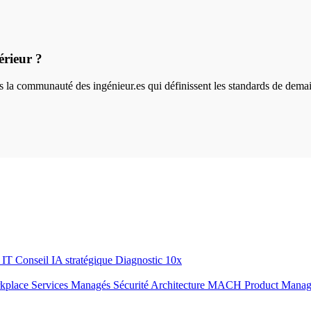
érieur ?
ins la communauté des ingénieur.es qui définissent les standards de dema
r IT
Conseil IA stratégique
Diagnostic 10x
rkplace
Services Managés
Sécurité
Architecture MACH
Product Mana