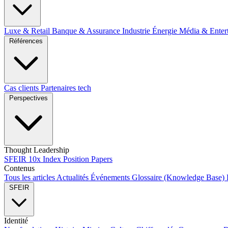
Luxe & Retail
Banque & Assurance
Industrie
Énergie
Média & Enter
Références
Cas clients
Partenaires tech
Perspectives
Thought Leadership
SFEIR 10x Index
Position Papers
Contenus
Tous les articles
Actualités
Événements
Glossaire (Knowledge Base)
SFEIR
Identité