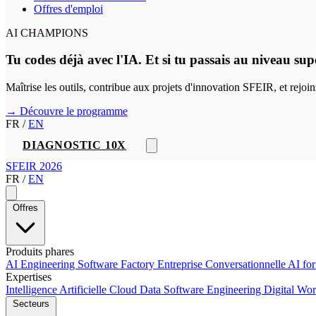
Offres d'emploi
AI CHAMPIONS
Tu codes déjà avec l'IA. Et si tu passais au niveau sup
Maîtrise les outils, contribue aux projets d'innovation SFEIR, et rejo
→ Découvre le programme
FR
/
EN
DIAGNOSTIC 10X
SFEIR 2026
FR
/
EN
Offres
Produits phares
AI Engineering
Software Factory
Entreprise Conversationnelle
AI fo
Expertises
Intelligence Artificielle
Cloud
Data
Software Engineering
Digital Wo
Secteurs