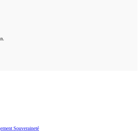
in.
gement
Souveraineté