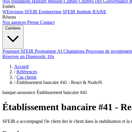
Nos fondations
Histoire
Mission
Culture
Chiffres clés
Gouvernance
Entités
WEnvision
SFEIR Engineering
SFEIR Institute
RAISE
Réseau
Nos agences
Presse
Contact
Carrières
Pourquoi SFEIR
Programme AI Champions
Processus de recrutemen
Réserver un Diagnostic 10x
Accueil
/
Références
/
Cas clients
/
Établissement bancaire #41 - React & NodeJS
banque-assurance
Établissement bancaire #41
Établissement bancaire #41 - R
SFEIR a accompagné l'le client des le client dans la stabilisation et la 