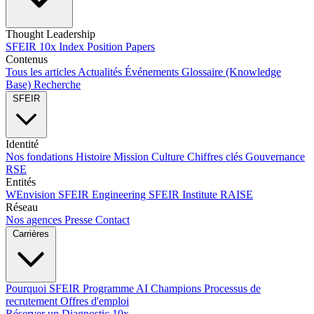
Thought Leadership
SFEIR 10x Index
Position Papers
Contenus
Tous les articles
Actualités
Événements
Glossaire (Knowledge
Base)
Recherche
SFEIR
Identité
Nos fondations
Histoire
Mission
Culture
Chiffres clés
Gouvernance
RSE
Entités
WEnvision
SFEIR Engineering
SFEIR Institute
RAISE
Réseau
Nos agences
Presse
Contact
Carrières
Pourquoi SFEIR
Programme AI Champions
Processus de
recrutement
Offres d'emploi
Réserver un Diagnostic 10x