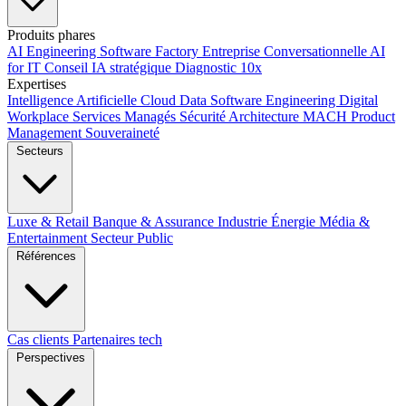
Produits phares
AI Engineering
Software Factory
Entreprise Conversationnelle
AI
for IT
Conseil IA stratégique
Diagnostic 10x
Expertises
Intelligence Artificielle
Cloud
Data
Software Engineering
Digital
Workplace
Services Managés
Sécurité
Architecture MACH
Product
Management
Souveraineté
Secteurs
Luxe & Retail
Banque & Assurance
Industrie
Énergie
Média &
Entertainment
Secteur Public
Références
Cas clients
Partenaires tech
Perspectives