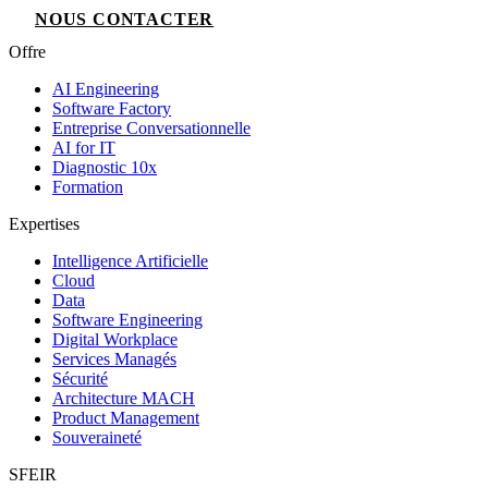
NOUS CONTACTER
Offre
AI Engineering
Software Factory
Entreprise Conversationnelle
AI for IT
Diagnostic 10x
Formation
Expertises
Intelligence Artificielle
Cloud
Data
Software Engineering
Digital Workplace
Services Managés
Sécurité
Architecture MACH
Product Management
Souveraineté
SFEIR