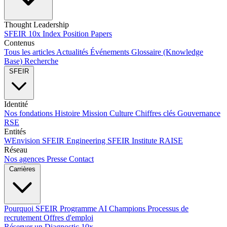
Thought Leadership
SFEIR 10x Index
Position Papers
Contenus
Tous les articles
Actualités
Événements
Glossaire (Knowledge
Base)
Recherche
SFEIR
Identité
Nos fondations
Histoire
Mission
Culture
Chiffres clés
Gouvernance
RSE
Entités
WEnvision
SFEIR Engineering
SFEIR Institute
RAISE
Réseau
Nos agences
Presse
Contact
Carrières
Pourquoi SFEIR
Programme AI Champions
Processus de
recrutement
Offres d'emploi
Réserver un Diagnostic 10x