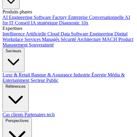
Produits phares
AI Engineering
Software Factory
Entreprise Conversationnelle
AI
for IT
Conseil IA stratégique
Diagnostic 10x
Expertises
Intelligence Artificielle
Cloud
Data
Software Engineering
Digital
Workplace
Services Managés
Sécurité
Architecture MACH
Product
Management
Souveraineté
Secteurs
Luxe & Retail
Banque & Assurance
Industrie
Énergie
Média &
Entertainment
Secteur Public
Références
Cas clients
Partenaires tech
Perspectives