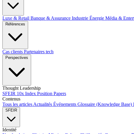
Luxe & Retail
Banque & Assurance
Industrie
Énergie
Média & Enter
Références
Cas clients
Partenaires tech
Perspectives
Thought Leadership
SFEIR 10x Index
Position Papers
Contenus
Tous les articles
Actualités
Événements
Glossaire (Knowledge Base)
SFEIR
Identité