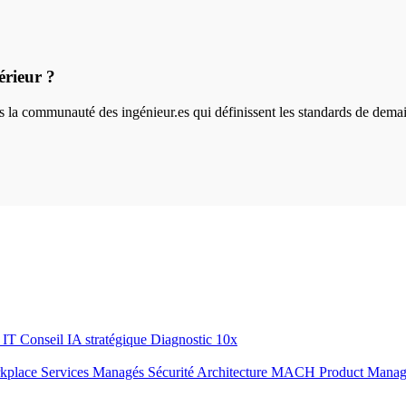
érieur ?
ins la communauté des ingénieur.es qui définissent les standards de dema
r IT
Conseil IA stratégique
Diagnostic 10x
rkplace
Services Managés
Sécurité
Architecture MACH
Product Mana