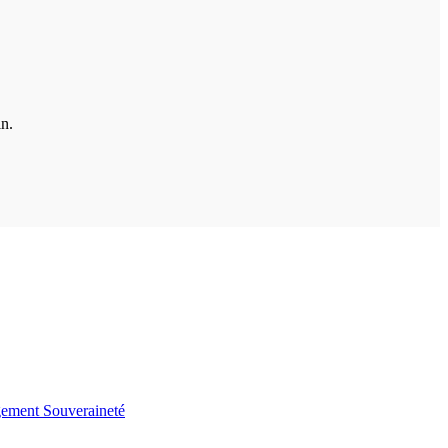
in.
gement
Souveraineté