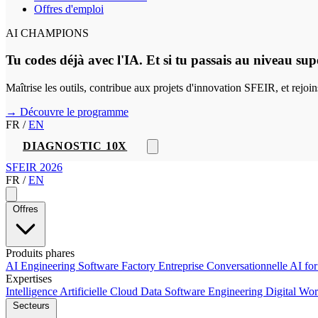
Offres d'emploi
AI CHAMPIONS
Tu codes déjà avec l'IA. Et si tu passais au niveau sup
Maîtrise les outils, contribue aux projets d'innovation SFEIR, et rejo
→ Découvre le programme
FR
/
EN
DIAGNOSTIC 10X
SFEIR 2026
FR
/
EN
Offres
Produits phares
AI Engineering
Software Factory
Entreprise Conversationnelle
AI fo
Expertises
Intelligence Artificielle
Cloud
Data
Software Engineering
Digital Wo
Secteurs