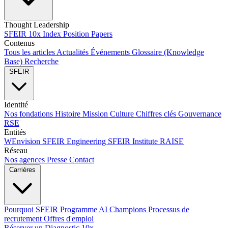
Thought Leadership
SFEIR 10x Index
Position Papers
Contenus
Tous les articles
Actualités
Événements
Glossaire (Knowledge
Base)
Recherche
SFEIR
Identité
Nos fondations
Histoire
Mission
Culture
Chiffres clés
Gouvernance
RSE
Entités
WEnvision
SFEIR Engineering
SFEIR Institute
RAISE
Réseau
Nos agences
Presse
Contact
Carrières
Pourquoi SFEIR
Programme AI Champions
Processus de
recrutement
Offres d'emploi
Réserver un Diagnostic 10x