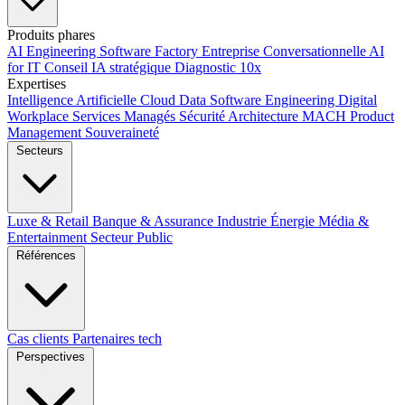
Produits phares
AI Engineering
Software Factory
Entreprise Conversationnelle
AI
for IT
Conseil IA stratégique
Diagnostic 10x
Expertises
Intelligence Artificielle
Cloud
Data
Software Engineering
Digital
Workplace
Services Managés
Sécurité
Architecture MACH
Product
Management
Souveraineté
Secteurs
Luxe & Retail
Banque & Assurance
Industrie
Énergie
Média &
Entertainment
Secteur Public
Références
Cas clients
Partenaires tech
Perspectives