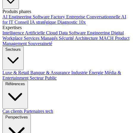
Produits phares
AI Engineering
Software Factory
Entreprise Conversationnelle
AI
for IT
Conseil IA stratégique
Diagnostic 10x
Expertises
Intelligence Artificielle
Cloud
Data
Software Engineering
Digital
Workplace
Services Managés
Sécurité
Architecture MACH
Product
Management
Souveraineté
Secteurs
Luxe & Retail
Banque & Assurance
Industrie
Énergie
Média &
Entertainment
Secteur Public
Références
Cas clients
Partenaires tech
Perspectives