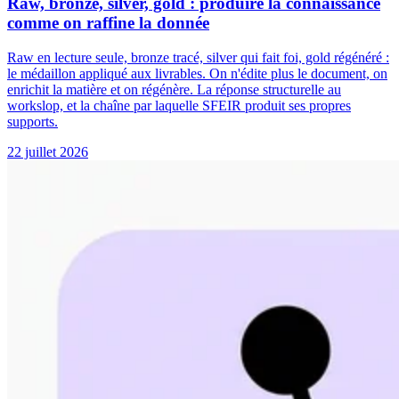
Raw, bronze, silver, gold : produire la connaissance
comme on raffine la donnée
Raw en lecture seule, bronze tracé, silver qui fait foi, gold régénéré :
le médaillon appliqué aux livrables. On n'édite plus le document, on
enrichit la matière et on régénère. La réponse structurelle au
workslop, et la chaîne par laquelle SFEIR produit ses propres
supports.
22 juillet 2026