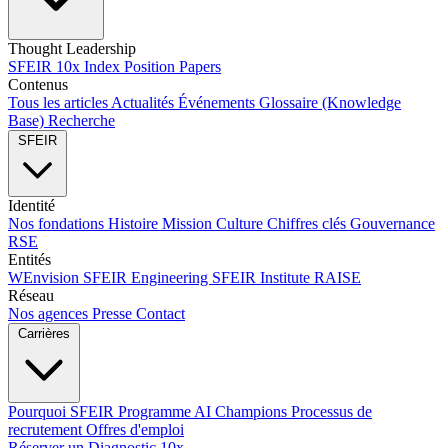
Thought Leadership
SFEIR 10x Index
Position Papers
Contenus
Tous les articles
Actualités
Événements
Glossaire (Knowledge
Base)
Recherche
SFEIR
Identité
Nos fondations
Histoire
Mission
Culture
Chiffres clés
Gouvernance
RSE
Entités
WEnvision
SFEIR Engineering
SFEIR Institute
RAISE
Réseau
Nos agences
Presse
Contact
Carrières
Pourquoi SFEIR
Programme AI Champions
Processus de
recrutement
Offres d'emploi
Réserver un Diagnostic 10x