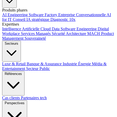
Produits phares
AI Engineering
Software Factory
Entreprise Conversationnelle
AI
for IT
Conseil IA stratégique
Diagnostic 10x
Expertises
Intelligence Artificielle
Cloud
Data
Software Engineering
Digital
Workplace
Services Managés
Sécurité
Architecture MACH
Product
Management
Souveraineté
Secteurs
Luxe & Retail
Banque & Assurance
Industrie
Énergie
Média &
Entertainment
Secteur Public
Références
Cas clients
Partenaires tech
Perspectives