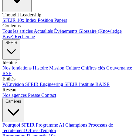
Thought Leadership
SFEIR 10x Index
Position Papers
Contenus
Tous les articles
Actualités
Événements
Glossaire (Knowledge
Base)
Recherche
SFEIR
Identité
Nos fondations
Histoire
Mission
Culture
Chiffres clés
Gouvernance
RSE
Entités
WEnvision
SFEIR Engineering
SFEIR Institute
RAISE
Réseau
Nos agences
Presse
Contact
Carrières
Pourquoi SFEIR
Programme AI Champions
Processus de
recrutement
Offres d'emploi
Réserver un Diagnostic 10x