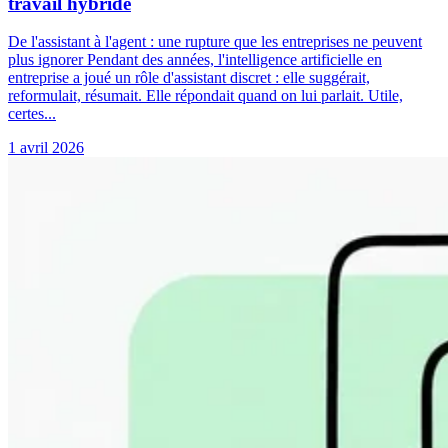
travail hybride
De l'assistant à l'agent : une rupture que les entreprises ne peuvent
plus ignorer Pendant des années, l'intelligence artificielle en
entreprise a joué un rôle d'assistant discret : elle suggérait,
reformulait, résumait. Elle répondait quand on lui parlait. Utile,
certes...
1 avril 2026