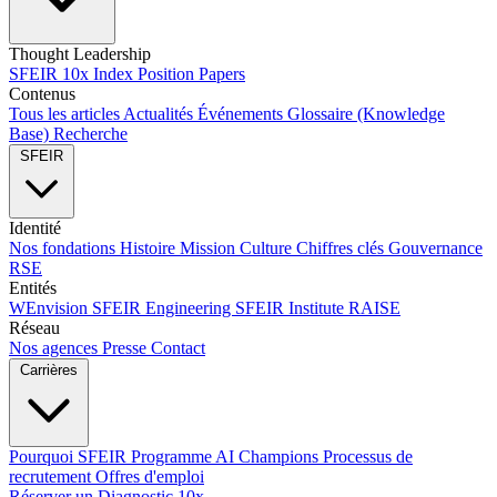
Thought Leadership
SFEIR 10x Index
Position Papers
Contenus
Tous les articles
Actualités
Événements
Glossaire (Knowledge
Base)
Recherche
SFEIR
Identité
Nos fondations
Histoire
Mission
Culture
Chiffres clés
Gouvernance
RSE
Entités
WEnvision
SFEIR Engineering
SFEIR Institute
RAISE
Réseau
Nos agences
Presse
Contact
Carrières
Pourquoi SFEIR
Programme AI Champions
Processus de
recrutement
Offres d'emploi
Réserver un Diagnostic 10x