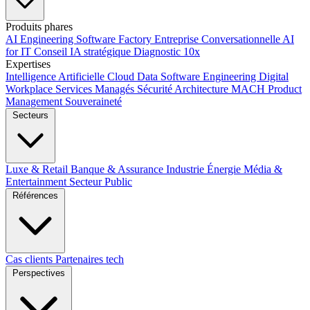
Produits phares
AI Engineering
Software Factory
Entreprise Conversationnelle
AI
for IT
Conseil IA stratégique
Diagnostic 10x
Expertises
Intelligence Artificielle
Cloud
Data
Software Engineering
Digital
Workplace
Services Managés
Sécurité
Architecture MACH
Product
Management
Souveraineté
Secteurs
Luxe & Retail
Banque & Assurance
Industrie
Énergie
Média &
Entertainment
Secteur Public
Références
Cas clients
Partenaires tech
Perspectives