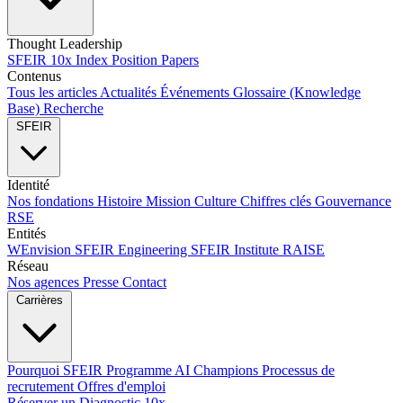
Thought Leadership
SFEIR 10x Index
Position Papers
Contenus
Tous les articles
Actualités
Événements
Glossaire (Knowledge
Base)
Recherche
SFEIR
Identité
Nos fondations
Histoire
Mission
Culture
Chiffres clés
Gouvernance
RSE
Entités
WEnvision
SFEIR Engineering
SFEIR Institute
RAISE
Réseau
Nos agences
Presse
Contact
Carrières
Pourquoi SFEIR
Programme AI Champions
Processus de
recrutement
Offres d'emploi
Réserver un Diagnostic 10x