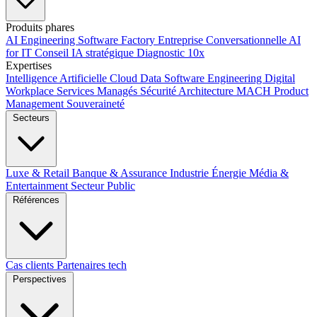
Produits phares
AI Engineering
Software Factory
Entreprise Conversationnelle
AI
for IT
Conseil IA stratégique
Diagnostic 10x
Expertises
Intelligence Artificielle
Cloud
Data
Software Engineering
Digital
Workplace
Services Managés
Sécurité
Architecture MACH
Product
Management
Souveraineté
Secteurs
Luxe & Retail
Banque & Assurance
Industrie
Énergie
Média &
Entertainment
Secteur Public
Références
Cas clients
Partenaires tech
Perspectives