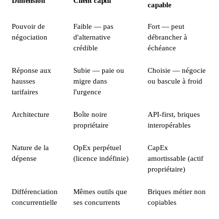
Dimension
Client captif
capable
Pouvoir de
Faible — pas
Fort — peut
négociation
d'alternative
débrancher à
crédible
échéance
Réponse aux
Subie — paie ou
Choisie — négocie
hausses
migre dans
ou bascule à froid
tarifaires
l'urgence
Architecture
Boîte noire
API-first, briques
propriétaire
interopérables
Nature de la
OpEx perpétuel
CapEx
dépense
(licence indéfinie)
amortissable (actif
propriétaire)
Différenciation
Mêmes outils que
Briques métier non
concurrentielle
ses concurrents
copiables