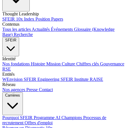
Thought Leadership
SFEIR 10x Index
Position Papers
Contenus
Tous les articles
Actualités
Événements
Glossaire (Knowledge
Base)
Recherche
SFEIR
Identité
Nos fondations
Histoire
Mission
Culture
Chiffres clés
Gouvernance
RSE
Entités
WEnvision
SFEIR Engineering
SFEIR Institute
RAISE
Réseau
Nos agences
Presse
Contact
Carrières
Pourquoi SFEIR
Programme AI Champions
Processus de
recrutement
Offres d'emploi
Réserver un Diagnostic 10x