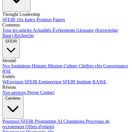
Thought Leadership
SFEIR 10x Index
Position Papers
Contenus
Tous les articles
Actualités
Événements
Glossaire (Knowledge
Base)
Recherche
SFEIR
Identité
Nos fondations
Histoire
Mission
Culture
Chiffres clés
Gouvernance
RSE
Entités
WEnvision
SFEIR Engineering
SFEIR Institute
RAISE
Réseau
Nos agences
Presse
Contact
Carrières
Pourquoi SFEIR
Programme AI Champions
Processus de
recrutement
Offres d'emploi
Réserver un Diagnostic 10x