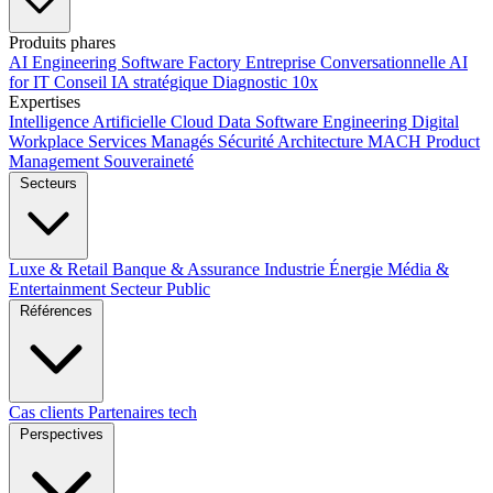
Produits phares
AI Engineering
Software Factory
Entreprise Conversationnelle
AI
for IT
Conseil IA stratégique
Diagnostic 10x
Expertises
Intelligence Artificielle
Cloud
Data
Software Engineering
Digital
Workplace
Services Managés
Sécurité
Architecture MACH
Product
Management
Souveraineté
Secteurs
Luxe & Retail
Banque & Assurance
Industrie
Énergie
Média &
Entertainment
Secteur Public
Références
Cas clients
Partenaires tech
Perspectives