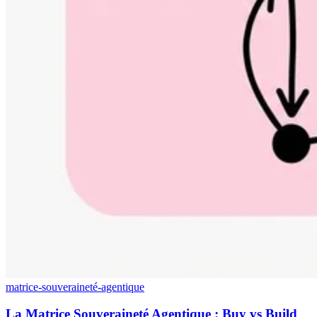
matrice-souveraineté-agentique
La Matrice Souveraineté Agentique : Buy vs Build