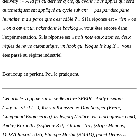
delivery :
« À la fin du dernier cycle, qu'avons-nous appris qui sera
automatiquement appliqué au cycle suivant — pas par discipline
humaine, mais parce que c'est câblé ? »
Si la réponse est
« rien »
ou
« on a ouvert un ticket dans le backlog »
, vous êtes encore dans
l'expérimentation. Si la réponse est
« trois nouveaux atomes, deux
règles de revue automatique, un hook qui bloque le bug X »
, vous
êtes passé au régime industriel.
Beaucoup en parlent. Peu le pratiquent.
Cet article s'appuie sur la veille active SFEIR : Addy Osmani
(
), Kieran Klaassen & Dan Shipper (
Every
,
agent-skills
Compound Engineering), techygarg (
Lattice
, via
martinfowler.com
),
Andrej Karpathy (
Software 3.0
), Alistair Gray (
Stripe Minions
),
DORA Report 2026, Philippe Martin (BMAD), panel Denisov-