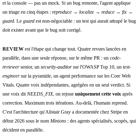
et la console — pas un mock. Si un bug remonte, l'agent applique
un triage en cinq étapes :
reproduce → localize → reduce → fix →
guard
. Le
guard
est non-négociable : un test qui aurait attrapé le bug
doit exister avant que le bug soit corrigé.
REVIEW
est l'étape qui change tout. Quatre revues lancées en
parallèle, dans une seule réponse, sur le même PR : un
code-
reviewer
senior, un
security-auditor
sur l'OWASP Top 10, un
test-
engineer
sur la pyramide, un agent performance sur les Core Web
Vitals. Quatre voix indépendantes, agrégées en un seul verdict. Si
une voix dit
NEEDS_FIX
, on rejoue
uniquement cette voix
après
correction. Maximum trois itérations. Au-delà, l'humain reprend.
C'est l'architecture qu'Alistair Gray a documentée chez Stripe en
début 2026 sous le nom
Minions
: des agents spécialisés, scopés, qui
décident en parallèle.