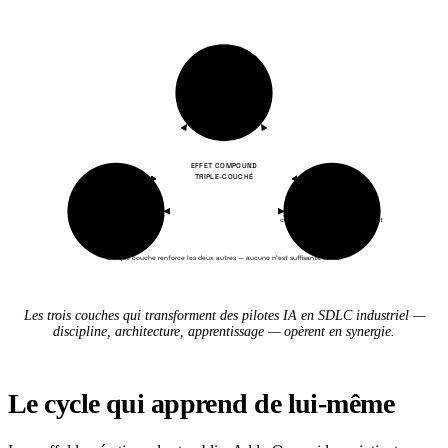
Discipline
cycle complet, gate par gate
EFFET COMPOUND
TRIPLE-COUCHÉ
Architecture
Apprentissage
discipline portable
cycle suivant démarre plus haut
Chaque couche renforce les deux autres — aucune n'est suffisante seule.
Les trois couches qui transforment des pilotes IA en SDLC industriel —
discipline, architecture, apprentissage — opèrent en synergie.
Le cycle qui apprend de lui-même