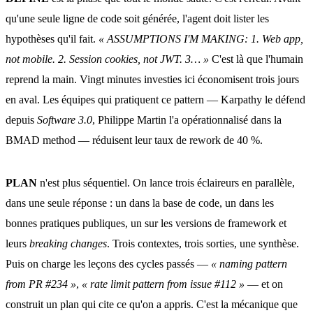
qu'une seule ligne de code soit générée, l'agent doit lister les
hypothèses qu'il fait.
« ASSUMPTIONS I'M MAKING: 1. Web app,
not mobile. 2. Session cookies, not JWT. 3… »
C'est là que l'humain
reprend la main. Vingt minutes investies ici économisent trois jours
en aval. Les équipes qui pratiquent ce pattern — Karpathy le défend
depuis
Software 3.0
, Philippe Martin l'a opérationnalisé dans la
BMAD method — réduisent leur taux de rework de 40 %.
PLAN
n'est plus séquentiel. On lance trois éclaireurs en parallèle,
dans une seule réponse : un dans la base de code, un dans les
bonnes pratiques publiques, un sur les versions de framework et
leurs
breaking changes
. Trois contextes, trois sorties, une synthèse.
Puis on charge les leçons des cycles passés —
« naming pattern
from PR #234 »
,
« rate limit pattern from issue #112 »
— et on
construit un plan qui cite ce qu'on a appris. C'est la mécanique que