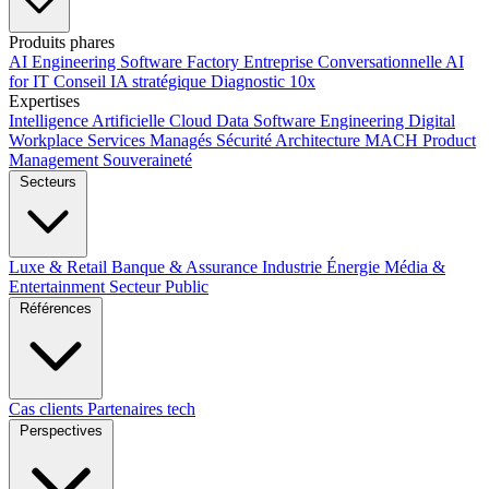
Produits phares
AI Engineering
Software Factory
Entreprise Conversationnelle
AI
for IT
Conseil IA stratégique
Diagnostic 10x
Expertises
Intelligence Artificielle
Cloud
Data
Software Engineering
Digital
Workplace
Services Managés
Sécurité
Architecture MACH
Product
Management
Souveraineté
Secteurs
Luxe & Retail
Banque & Assurance
Industrie
Énergie
Média &
Entertainment
Secteur Public
Références
Cas clients
Partenaires tech
Perspectives