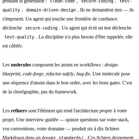
pendant la génération :
,
,
clean-code
secure-coding
test-
,
. Ils ne demandent rien — ils
quality
domain-driven-design
s'imposent. Un agent qui touche une frontière de confiance
déclenche
. Un agent qui écrit un test déclenche
secure-coding
. La discipline n'a plus besoin d'être rappelée, elle
test-quality
est
câblée
.
Les
molecules
composent les atoms en workflows :
design-
blueprint
,
code-forge
,
refactor-safely
,
bug-fix
. Une molecule pose
une séquence d'atoms dans le bon ordre, avec les bons gates. C'est
de la chorégraphie, pas du framework.
Les
refiners
sont l'élément qui rend l'architecture
propre
à votre
projet. Une interview guidée — quinze questions sur votre stack,
vos conventions, votre domaine — produit six à dix fichiers
Markdown dans un dossier
. Ces fichiers deviennent
standards/