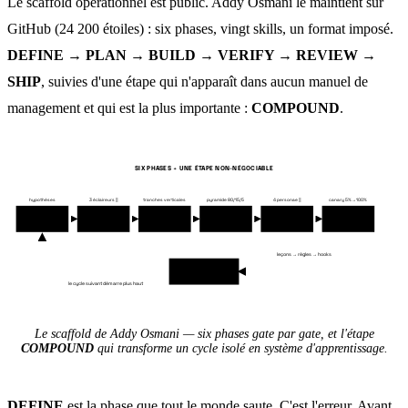
Le scaffold opérationnel est public. Addy Osmani le maintient sur
GitHub (24 200 étoiles) : six phases, vingt skills, un format imposé.
DEFINE → PLAN → BUILD → VERIFY → REVIEW →
SHIP
, suivies d'une étape qui n'apparaît dans aucun manuel de
management et qui est la plus importante :
COMPOUND
.
SIX PHASES + UNE ÉTAPE NON-NÉGOCIABLE
hypothèses
3 éclaireurs ‖
tranches verticales
pyramide 80/15/5
4 personae ‖
canary 5%→100%
DEFINE
PLAN
BUILD
VERIFY
REVIEW
SHIP
leçons → règles → hooks
COMPOUND
le cycle suivant démarre plus haut
Le scaffold de Addy Osmani — six phases gate par gate, et l'étape
COMPOUND
qui transforme un cycle isolé en système d'apprentissage.
DEFINE
est la phase que tout le monde saute. C'est l'erreur. Avant