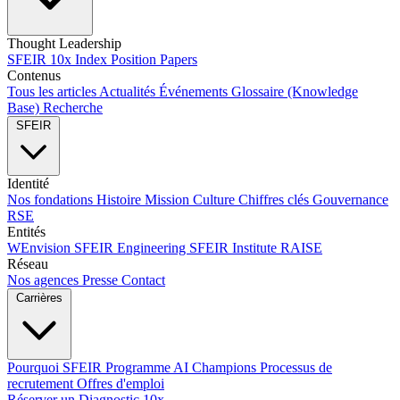
Thought Leadership
SFEIR 10x Index
Position Papers
Contenus
Tous les articles
Actualités
Événements
Glossaire (Knowledge
Base)
Recherche
SFEIR
Identité
Nos fondations
Histoire
Mission
Culture
Chiffres clés
Gouvernance
RSE
Entités
WEnvision
SFEIR Engineering
SFEIR Institute
RAISE
Réseau
Nos agences
Presse
Contact
Carrières
Pourquoi SFEIR
Programme AI Champions
Processus de
recrutement
Offres d'emploi
Réserver un Diagnostic 10x