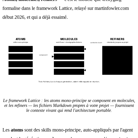
formalise dans le framework Lattice, relayé sur martinfowler.com
début 2026, et qui a déjà essaimé.
ATOMS
MOLECULES
REFINERS
skills mono-principe
workflows = chorégraphie d'atoms
standards/ propres au projet
contexte vivant
clean-code
design-blueprint
standards/stack.md
standards/naming.md
composent
secure-coding
code-forge
standards/domain.md
standards/security.md
test-quality
refactor-safely
standards/tests.md
standards/review.md
domain-driven-design
bug-fix
Trois fichiers, lus à chaque génération, valent mille rappels en réunion.
Le framework Lattice : les atoms mono-principe se composent en molecules,
et les refiners — les fichiers Markdown propres à votre projet — fournissent
le contexte vivant qui rend l'architecture portable.
Les
atoms
sont des skills mono-principe, auto-appliqués par l'agent