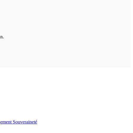
in.
gement
Souveraineté