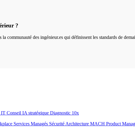
érieur ?
ins la communauté des ingénieur.es qui définissent les standards de dema
r IT
Conseil IA stratégique
Diagnostic 10x
rkplace
Services Managés
Sécurité
Architecture MACH
Product Mana