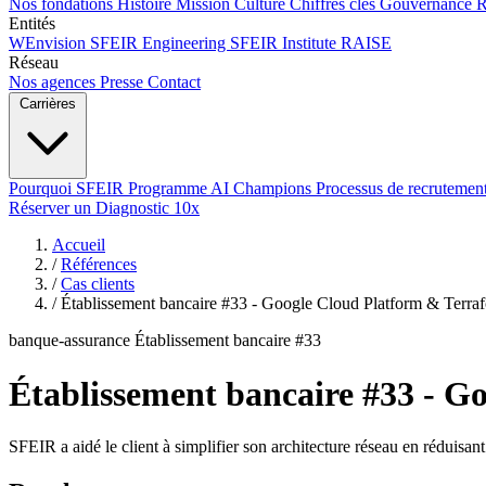
Nos fondations
Histoire
Mission
Culture
Chiffres clés
Gouvernance
Entités
WEnvision
SFEIR Engineering
SFEIR Institute
RAISE
Réseau
Nos agences
Presse
Contact
Carrières
Pourquoi SFEIR
Programme AI Champions
Processus de recrutemen
Réserver un Diagnostic 10x
Accueil
/
Références
/
Cas clients
/
Établissement bancaire #33 - Google Cloud Platform & Terra
banque-assurance
Établissement bancaire #33
Établissement bancaire #33 - G
SFEIR a aidé le client à simplifier son architecture réseau en réduisa