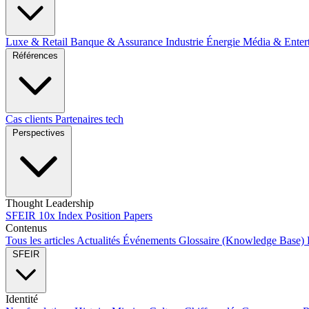
Luxe & Retail
Banque & Assurance
Industrie
Énergie
Média & Enter
Références
Cas clients
Partenaires tech
Perspectives
Thought Leadership
SFEIR 10x Index
Position Papers
Contenus
Tous les articles
Actualités
Événements
Glossaire (Knowledge Base)
SFEIR
Identité