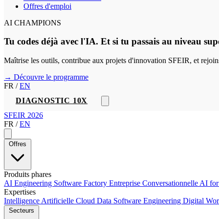
Offres d'emploi
AI CHAMPIONS
Tu codes déjà avec l'IA. Et si tu passais au niveau sup
Maîtrise les outils, contribue aux projets d'innovation SFEIR, et rejo
→ Découvre le programme
FR
/
EN
DIAGNOSTIC 10X
SFEIR 2026
FR
/
EN
Offres
Produits phares
AI Engineering
Software Factory
Entreprise Conversationnelle
AI fo
Expertises
Intelligence Artificielle
Cloud
Data
Software Engineering
Digital Wo
Secteurs