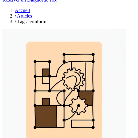
Accueil
/
Articles
/
Tag : terraform