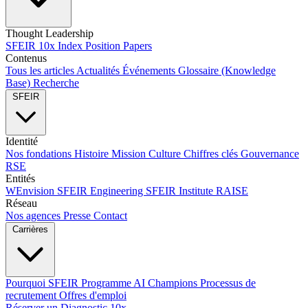
Thought Leadership
SFEIR 10x Index
Position Papers
Contenus
Tous les articles
Actualités
Événements
Glossaire (Knowledge
Base)
Recherche
SFEIR
Identité
Nos fondations
Histoire
Mission
Culture
Chiffres clés
Gouvernance
RSE
Entités
WEnvision
SFEIR Engineering
SFEIR Institute
RAISE
Réseau
Nos agences
Presse
Contact
Carrières
Pourquoi SFEIR
Programme AI Champions
Processus de
recrutement
Offres d'emploi
Réserver un Diagnostic 10x