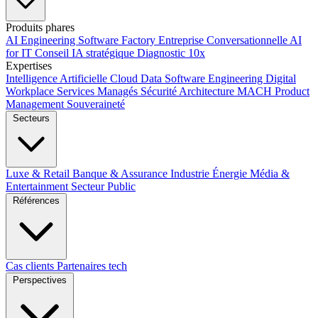
Produits phares
AI Engineering
Software Factory
Entreprise Conversationnelle
AI
for IT
Conseil IA stratégique
Diagnostic 10x
Expertises
Intelligence Artificielle
Cloud
Data
Software Engineering
Digital
Workplace
Services Managés
Sécurité
Architecture MACH
Product
Management
Souveraineté
Secteurs
Luxe & Retail
Banque & Assurance
Industrie
Énergie
Média &
Entertainment
Secteur Public
Références
Cas clients
Partenaires tech
Perspectives