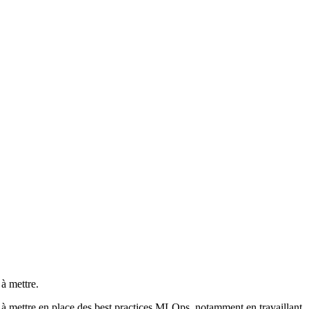
à mettre.
 à mettre en place des best practices MLOps, notamment en travaillant