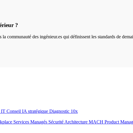
érieur ?
ins la communauté des ingénieur.es qui définissent les standards de dema
r IT
Conseil IA stratégique
Diagnostic 10x
rkplace
Services Managés
Sécurité
Architecture MACH
Product Mana