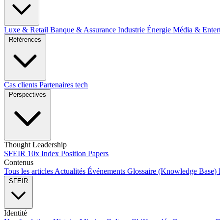
Luxe & Retail
Banque & Assurance
Industrie
Énergie
Média & Enter
Références
Cas clients
Partenaires tech
Perspectives
Thought Leadership
SFEIR 10x Index
Position Papers
Contenus
Tous les articles
Actualités
Événements
Glossaire (Knowledge Base)
SFEIR
Identité