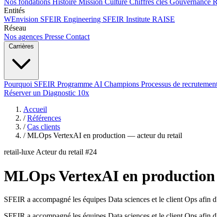
Nos fondations
Histoire
Mission
Culture
Chiffres clés
Gouvernance
Entités
WEnvision
SFEIR Engineering
SFEIR Institute
RAISE
Réseau
Nos agences
Presse
Contact
Carrières
Pourquoi SFEIR
Programme AI Champions
Processus de recrutemen
Réserver un Diagnostic 10x
Accueil
/
Références
/
Cas clients
/
MLOps VertexAI en production — acteur du retail
retail-luxe
Acteur du retail #24
MLOps VertexAI en production 
SFEIR a accompagné les équipes Data sciences et le client Ops afin d'
SFEIR a accompagné les équipes Data sciences et le client Ops afin d'