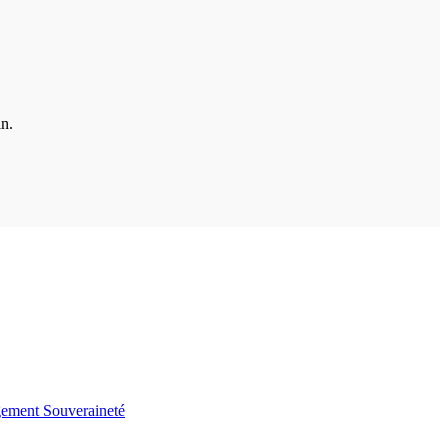
in.
gement
Souveraineté