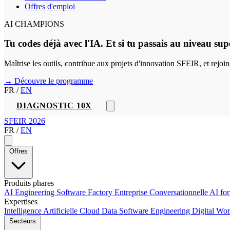
Offres d'emploi
AI CHAMPIONS
Tu codes déjà avec l'IA. Et si tu passais au niveau sup
Maîtrise les outils, contribue aux projets d'innovation SFEIR, et rejo
→ Découvre le programme
FR
/
EN
DIAGNOSTIC 10X
SFEIR 2026
FR
/
EN
Offres
Produits phares
AI Engineering
Software Factory
Entreprise Conversationnelle
AI fo
Expertises
Intelligence Artificielle
Cloud
Data
Software Engineering
Digital Wo
Secteurs