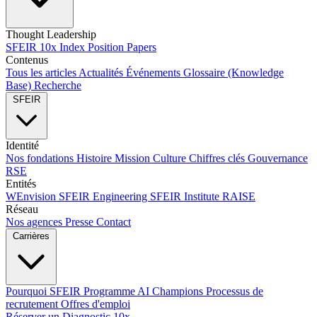
Thought Leadership
SFEIR 10x Index
Position Papers
Contenus
Tous les articles
Actualités
Événements
Glossaire (Knowledge
Base)
Recherche
SFEIR
Identité
Nos fondations
Histoire
Mission
Culture
Chiffres clés
Gouvernance
RSE
Entités
WEnvision
SFEIR Engineering
SFEIR Institute
RAISE
Réseau
Nos agences
Presse
Contact
Carrières
Pourquoi SFEIR
Programme AI Champions
Processus de
recrutement
Offres d'emploi
Réserver un Diagnostic 10x