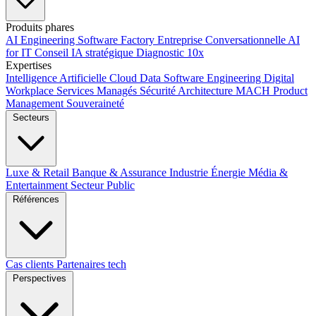
Produits phares
AI Engineering
Software Factory
Entreprise Conversationnelle
AI
for IT
Conseil IA stratégique
Diagnostic 10x
Expertises
Intelligence Artificielle
Cloud
Data
Software Engineering
Digital
Workplace
Services Managés
Sécurité
Architecture MACH
Product
Management
Souveraineté
Secteurs
Luxe & Retail
Banque & Assurance
Industrie
Énergie
Média &
Entertainment
Secteur Public
Références
Cas clients
Partenaires tech
Perspectives