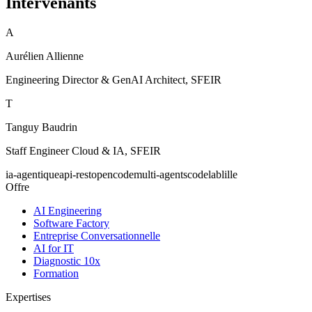
Intervenants
A
Aurélien Allienne
Engineering Director & GenAI Architect, SFEIR
T
Tanguy Baudrin
Staff Engineer Cloud & IA, SFEIR
ia-agentique
api-rest
opencode
multi-agents
codelab
lille
Offre
AI Engineering
Software Factory
Entreprise Conversationnelle
AI for IT
Diagnostic 10x
Formation
Expertises