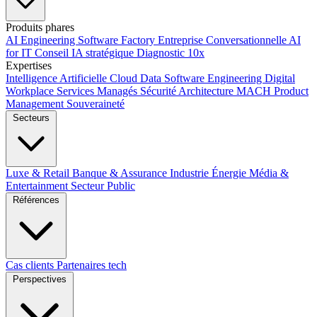
Produits phares
AI Engineering
Software Factory
Entreprise Conversationnelle
AI
for IT
Conseil IA stratégique
Diagnostic 10x
Expertises
Intelligence Artificielle
Cloud
Data
Software Engineering
Digital
Workplace
Services Managés
Sécurité
Architecture MACH
Product
Management
Souveraineté
Secteurs
Luxe & Retail
Banque & Assurance
Industrie
Énergie
Média &
Entertainment
Secteur Public
Références
Cas clients
Partenaires tech
Perspectives