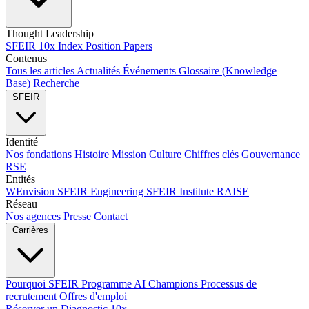
Thought Leadership
SFEIR 10x Index
Position Papers
Contenus
Tous les articles
Actualités
Événements
Glossaire (Knowledge
Base)
Recherche
SFEIR
Identité
Nos fondations
Histoire
Mission
Culture
Chiffres clés
Gouvernance
RSE
Entités
WEnvision
SFEIR Engineering
SFEIR Institute
RAISE
Réseau
Nos agences
Presse
Contact
Carrières
Pourquoi SFEIR
Programme AI Champions
Processus de
recrutement
Offres d'emploi
Réserver un Diagnostic 10x