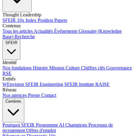
Thought Leadership
SFEIR 10x Index
Position Papers
Contenus
Tous les articles
Actualités
Événements
Glossaire (Knowledge
Base)
Recherche
SFEIR
Identité
Nos fondations
Histoire
Mission
Culture
Chiffres clés
Gouvernance
RSE
Entités
WEnvision
SFEIR Engineering
SFEIR Institute
RAISE
Réseau
Nos agences
Presse
Contact
Carrières
Pourquoi SFEIR
Programme AI Champions
Processus de
recrutement
Offres d'emploi
Réserver un Diagnostic 10x