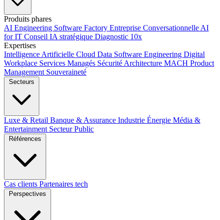
Produits phares
AI Engineering
Software Factory
Entreprise Conversationnelle
AI
for IT
Conseil IA stratégique
Diagnostic 10x
Expertises
Intelligence Artificielle
Cloud
Data
Software Engineering
Digital
Workplace
Services Managés
Sécurité
Architecture MACH
Product
Management
Souveraineté
Secteurs
Luxe & Retail
Banque & Assurance
Industrie
Énergie
Média &
Entertainment
Secteur Public
Références
Cas clients
Partenaires tech
Perspectives