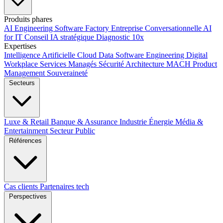
Produits phares
AI Engineering
Software Factory
Entreprise Conversationnelle
AI
for IT
Conseil IA stratégique
Diagnostic 10x
Expertises
Intelligence Artificielle
Cloud
Data
Software Engineering
Digital
Workplace
Services Managés
Sécurité
Architecture MACH
Product
Management
Souveraineté
Secteurs
Luxe & Retail
Banque & Assurance
Industrie
Énergie
Média &
Entertainment
Secteur Public
Références
Cas clients
Partenaires tech
Perspectives