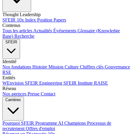
Thought Leadership
SFEIR 10x Index
Position Papers
Contenus
Tous les articles
Actualités
Événements
Glossaire (Knowledge
Base)
Recherche
SFEIR
Identité
Nos fondations
Histoire
Mission
Culture
Chiffres clés
Gouvernance
RSE
Entités
WEnvision
SFEIR Engineering
SFEIR Institute
RAISE
Réseau
Nos agences
Presse
Contact
Carrières
Pourquoi SFEIR
Programme AI Champions
Processus de
recrutement
Offres d'emploi
Réserver un Diagnostic 10x