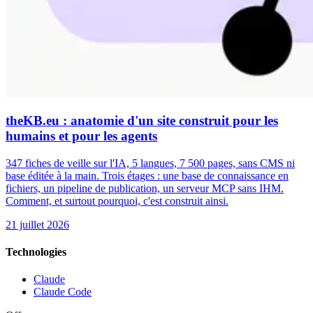
theKB.eu : anatomie d'un site construit pour les
humains et pour les agents
347 fiches de veille sur l'IA, 5 langues, 7 500 pages, sans CMS ni
base éditée à la main. Trois étages : une base de connaissance en
fichiers, un pipeline de publication, un serveur MCP sans IHM.
Comment, et surtout pourquoi, c'est construit ainsi.
21 juillet 2026
Technologies
Claude
Claude Code