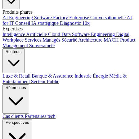
Produits phares
AI Engineering
Software Factory
Entreprise Conversationnelle
AI
for IT
Conseil IA stratégique
Diagnostic 10x
Expertises
Intelligence Artificielle
Cloud
Data
Software Engineering
Digital
Workplace
Services Managés
Sécurité
Architecture MACH
Product
Management
Souveraineté
Secteurs
Luxe & Retail
Banque & Assurance
Industrie
Énergie
Média &
Entertainment
Secteur Public
Références
Cas clients
Partenaires tech
Perspectives