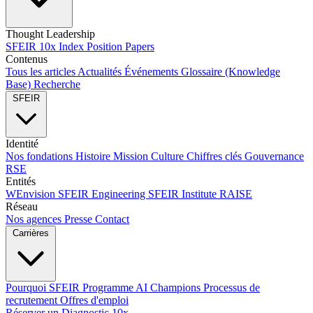
Thought Leadership
SFEIR 10x Index
Position Papers
Contenus
Tous les articles
Actualités
Événements
Glossaire (Knowledge
Base)
Recherche
SFEIR
Identité
Nos fondations
Histoire
Mission
Culture
Chiffres clés
Gouvernance
RSE
Entités
WEnvision
SFEIR Engineering
SFEIR Institute
RAISE
Réseau
Nos agences
Presse
Contact
Carrières
Pourquoi SFEIR
Programme AI Champions
Processus de
recrutement
Offres d'emploi
Réserver un Diagnostic 10x