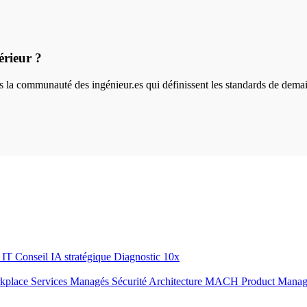
érieur ?
ins la communauté des ingénieur.es qui définissent les standards de dema
r IT
Conseil IA stratégique
Diagnostic 10x
rkplace
Services Managés
Sécurité
Architecture MACH
Product Mana