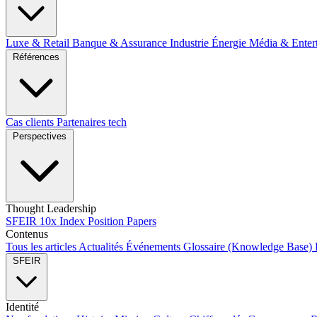
Luxe & Retail
Banque & Assurance
Industrie
Énergie
Média & Enter
Références
Cas clients
Partenaires tech
Perspectives
Thought Leadership
SFEIR 10x Index
Position Papers
Contenus
Tous les articles
Actualités
Événements
Glossaire (Knowledge Base)
SFEIR
Identité