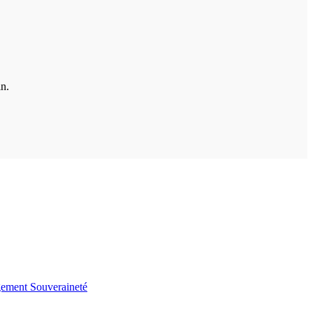
in.
gement
Souveraineté