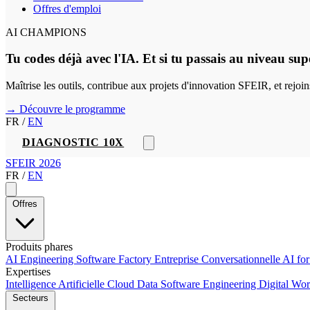
Offres d'emploi
AI CHAMPIONS
Tu codes déjà avec l'IA. Et si tu passais au niveau sup
Maîtrise les outils, contribue aux projets d'innovation SFEIR, et rejo
→ Découvre le programme
FR
/
EN
DIAGNOSTIC 10X
SFEIR 2026
FR
/
EN
Offres
Produits phares
AI Engineering
Software Factory
Entreprise Conversationnelle
AI fo
Expertises
Intelligence Artificielle
Cloud
Data
Software Engineering
Digital Wo
Secteurs