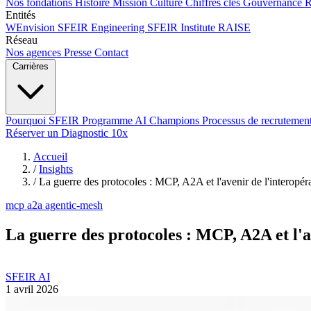
Nos fondations
Histoire
Mission
Culture
Chiffres clés
Gouvernance
Entités
WEnvision
SFEIR Engineering
SFEIR Institute
RAISE
Réseau
Nos agences
Presse
Contact
Carrières
Pourquoi SFEIR
Programme AI Champions
Processus de recrutemen
Réserver un Diagnostic 10x
Accueil
/
Insights
/
La guerre des protocoles : MCP, A2A et l'avenir de l'interopéra
mcp
a2a
agentic-mesh
La guerre des protocoles : MCP, A2A et l'av
SFEIR AI
1 avril 2026