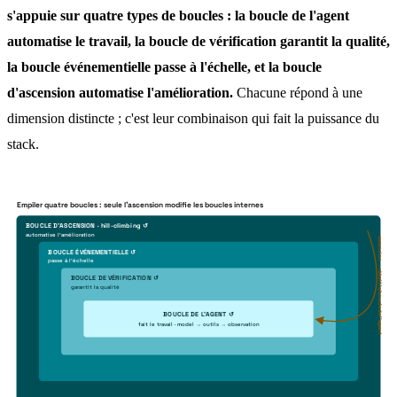
s'appuie sur quatre types de boucles : la boucle de l'agent
automatise le travail, la boucle de vérification garantit la qualité,
la boucle événementielle passe à l'échelle, et la boucle
d'ascension automatise l'amélioration.
Chacune répond à une
dimension distincte ; c'est leur combinaison qui fait la puissance du
stack.
Empiler quatre boucles : seule l'ascension modifie les boucles internes
BOUCLE D'ASCENSION · hill-climbing ↺
automatise l'amélioration
ascension → réécrit la boucle de l'agent
BOUCLE ÉVÉNEMENTIELLE ↺
passe à l'échelle
BOUCLE DE VÉRIFICATION ↺
garantit la qualité
BOUCLE DE L'AGENT ↺
fait le travail · model → outils → observation