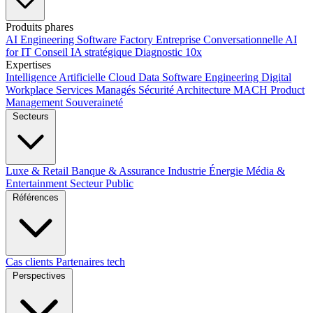
Produits phares
AI Engineering
Software Factory
Entreprise Conversationnelle
AI
for IT
Conseil IA stratégique
Diagnostic 10x
Expertises
Intelligence Artificielle
Cloud
Data
Software Engineering
Digital
Workplace
Services Managés
Sécurité
Architecture MACH
Product
Management
Souveraineté
Secteurs
Luxe & Retail
Banque & Assurance
Industrie
Énergie
Média &
Entertainment
Secteur Public
Références
Cas clients
Partenaires tech
Perspectives