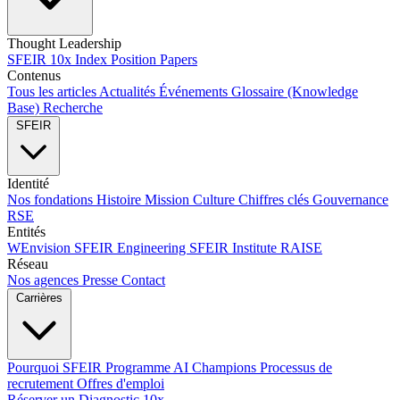
Thought Leadership
SFEIR 10x Index
Position Papers
Contenus
Tous les articles
Actualités
Événements
Glossaire (Knowledge
Base)
Recherche
SFEIR
Identité
Nos fondations
Histoire
Mission
Culture
Chiffres clés
Gouvernance
RSE
Entités
WEnvision
SFEIR Engineering
SFEIR Institute
RAISE
Réseau
Nos agences
Presse
Contact
Carrières
Pourquoi SFEIR
Programme AI Champions
Processus de
recrutement
Offres d'emploi
Réserver un Diagnostic 10x