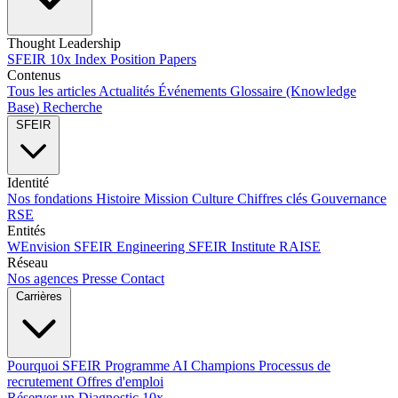
Thought Leadership
SFEIR 10x Index
Position Papers
Contenus
Tous les articles
Actualités
Événements
Glossaire (Knowledge
Base)
Recherche
SFEIR
Identité
Nos fondations
Histoire
Mission
Culture
Chiffres clés
Gouvernance
RSE
Entités
WEnvision
SFEIR Engineering
SFEIR Institute
RAISE
Réseau
Nos agences
Presse
Contact
Carrières
Pourquoi SFEIR
Programme AI Champions
Processus de
recrutement
Offres d'emploi
Réserver un Diagnostic 10x