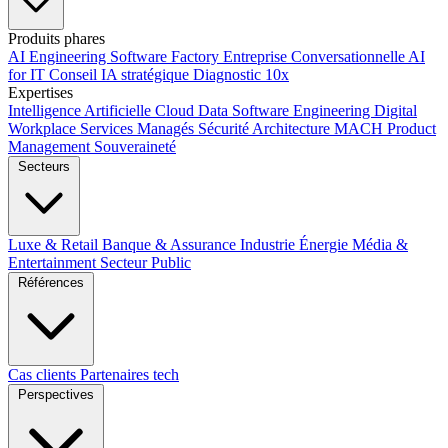
Produits phares
AI Engineering
Software Factory
Entreprise Conversationnelle
AI
for IT
Conseil IA stratégique
Diagnostic 10x
Expertises
Intelligence Artificielle
Cloud
Data
Software Engineering
Digital
Workplace
Services Managés
Sécurité
Architecture MACH
Product
Management
Souveraineté
Secteurs
Luxe & Retail
Banque & Assurance
Industrie
Énergie
Média &
Entertainment
Secteur Public
Références
Cas clients
Partenaires tech
Perspectives