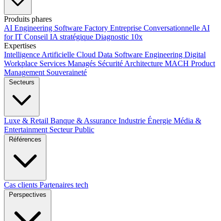
Produits phares
AI Engineering
Software Factory
Entreprise Conversationnelle
AI
for IT
Conseil IA stratégique
Diagnostic 10x
Expertises
Intelligence Artificielle
Cloud
Data
Software Engineering
Digital
Workplace
Services Managés
Sécurité
Architecture MACH
Product
Management
Souveraineté
Secteurs
Luxe & Retail
Banque & Assurance
Industrie
Énergie
Média &
Entertainment
Secteur Public
Références
Cas clients
Partenaires tech
Perspectives