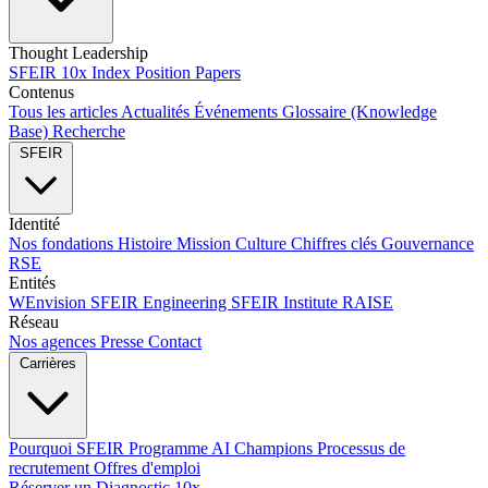
Thought Leadership
SFEIR 10x Index
Position Papers
Contenus
Tous les articles
Actualités
Événements
Glossaire (Knowledge
Base)
Recherche
SFEIR
Identité
Nos fondations
Histoire
Mission
Culture
Chiffres clés
Gouvernance
RSE
Entités
WEnvision
SFEIR Engineering
SFEIR Institute
RAISE
Réseau
Nos agences
Presse
Contact
Carrières
Pourquoi SFEIR
Programme AI Champions
Processus de
recrutement
Offres d'emploi
Réserver un Diagnostic 10x