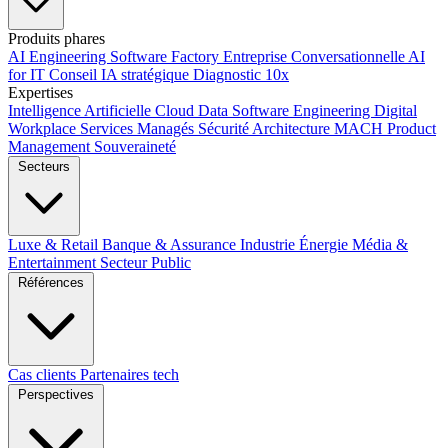
Produits phares
AI Engineering
Software Factory
Entreprise Conversationnelle
AI
for IT
Conseil IA stratégique
Diagnostic 10x
Expertises
Intelligence Artificielle
Cloud
Data
Software Engineering
Digital
Workplace
Services Managés
Sécurité
Architecture MACH
Product
Management
Souveraineté
Secteurs
Luxe & Retail
Banque & Assurance
Industrie
Énergie
Média &
Entertainment
Secteur Public
Références
Cas clients
Partenaires tech
Perspectives