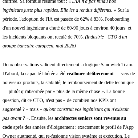
chiffrée. Sa formule résume tout :
« L'IA n'a pas rendu nos
ingénieurs juste plus rapides. Elle les a rendus différents. »
Sur la
période, l'adoption de l'IA est passée de 62% à 83%, l'onboarding
d'un nouvel ingénieur a chuté de 60-90 jours à environ 40 jours, et
les incidents bloquants ont reculé de 70%.
(Industrie · CTO d'un
groupe bancaire européen, mai 2026)
Deux observations valident directement la logique Sandwich Team.
D'abord, la capacité libérée a été
réallouée délibérément
— vers de
nouveaux produits, la stabilité, le remboursement de dette technique
— plutôt qu'absorbée par « plus de la même chose ». La bonne
question, dit ce CTO, n'est pas « de combien nos KPIs ont
augmenté ? » mais «
qu'ont construit vos ingénieurs qui n'existait
pas avant ?
». Ensuite, les
architectes seniors sont revenus au
code
après des années d'éloignement : exactement le profil de l'App
Owner augmenté, qui re-fusionne vision système et exécution. Le