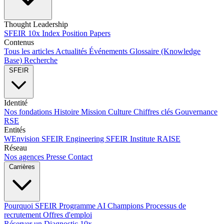
Thought Leadership
SFEIR 10x Index
Position Papers
Contenus
Tous les articles
Actualités
Événements
Glossaire (Knowledge
Base)
Recherche
SFEIR
Identité
Nos fondations
Histoire
Mission
Culture
Chiffres clés
Gouvernance
RSE
Entités
WEnvision
SFEIR Engineering
SFEIR Institute
RAISE
Réseau
Nos agences
Presse
Contact
Carrières
Pourquoi SFEIR
Programme AI Champions
Processus de
recrutement
Offres d'emploi
Réserver un Diagnostic 10x