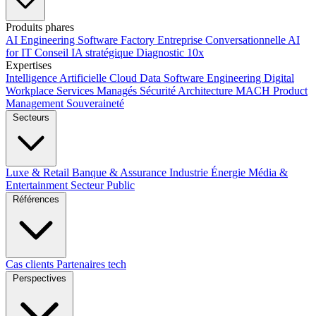
Produits phares
AI Engineering
Software Factory
Entreprise Conversationnelle
AI
for IT
Conseil IA stratégique
Diagnostic 10x
Expertises
Intelligence Artificielle
Cloud
Data
Software Engineering
Digital
Workplace
Services Managés
Sécurité
Architecture MACH
Product
Management
Souveraineté
Secteurs
Luxe & Retail
Banque & Assurance
Industrie
Énergie
Média &
Entertainment
Secteur Public
Références
Cas clients
Partenaires tech
Perspectives