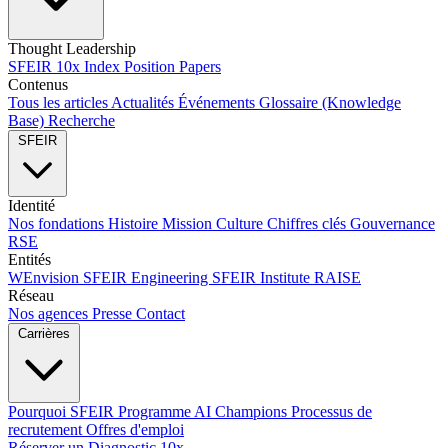
Thought Leadership
SFEIR 10x Index
Position Papers
Contenus
Tous les articles
Actualités
Événements
Glossaire (Knowledge
Base)
Recherche
SFEIR
Identité
Nos fondations
Histoire
Mission
Culture
Chiffres clés
Gouvernance
RSE
Entités
WEnvision
SFEIR Engineering
SFEIR Institute
RAISE
Réseau
Nos agences
Presse
Contact
Carrières
Pourquoi SFEIR
Programme AI Champions
Processus de
recrutement
Offres d'emploi
Réserver un Diagnostic 10x