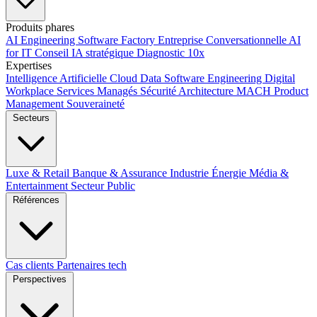
Produits phares
AI Engineering
Software Factory
Entreprise Conversationnelle
AI
for IT
Conseil IA stratégique
Diagnostic 10x
Expertises
Intelligence Artificielle
Cloud
Data
Software Engineering
Digital
Workplace
Services Managés
Sécurité
Architecture MACH
Product
Management
Souveraineté
Secteurs
Luxe & Retail
Banque & Assurance
Industrie
Énergie
Média &
Entertainment
Secteur Public
Références
Cas clients
Partenaires tech
Perspectives