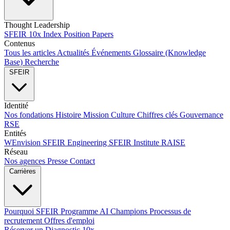
Thought Leadership
SFEIR 10x Index
Position Papers
Contenus
Tous les articles
Actualités
Événements
Glossaire (Knowledge
Base)
Recherche
SFEIR
Identité
Nos fondations
Histoire
Mission
Culture
Chiffres clés
Gouvernance
RSE
Entités
WEnvision
SFEIR Engineering
SFEIR Institute
RAISE
Réseau
Nos agences
Presse
Contact
Carrières
Pourquoi SFEIR
Programme AI Champions
Processus de
recrutement
Offres d'emploi
Réserver un Diagnostic 10x