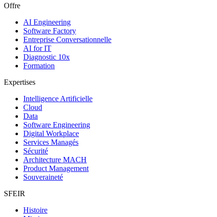
Offre
AI Engineering
Software Factory
Entreprise Conversationnelle
AI for IT
Diagnostic 10x
Formation
Expertises
Intelligence Artificielle
Cloud
Data
Software Engineering
Digital Workplace
Services Managés
Sécurité
Architecture MACH
Product Management
Souveraineté
SFEIR
Histoire