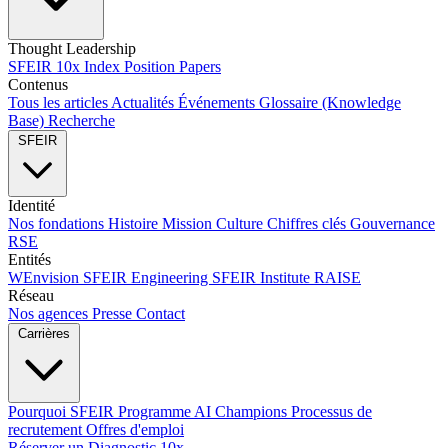
Thought Leadership
SFEIR 10x Index
Position Papers
Contenus
Tous les articles
Actualités
Événements
Glossaire (Knowledge
Base)
Recherche
SFEIR
Identité
Nos fondations
Histoire
Mission
Culture
Chiffres clés
Gouvernance
RSE
Entités
WEnvision
SFEIR Engineering
SFEIR Institute
RAISE
Réseau
Nos agences
Presse
Contact
Carrières
Pourquoi SFEIR
Programme AI Champions
Processus de
recrutement
Offres d'emploi
Réserver un Diagnostic 10x