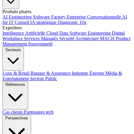
Produits phares
AI Engineering
Software Factory
Entreprise Conversationnelle
AI
for IT
Conseil IA stratégique
Diagnostic 10x
Expertises
Intelligence Artificielle
Cloud
Data
Software Engineering
Digital
Workplace
Services Managés
Sécurité
Architecture MACH
Product
Management
Souveraineté
Secteurs
Luxe & Retail
Banque & Assurance
Industrie
Énergie
Média &
Entertainment
Secteur Public
Références
Cas clients
Partenaires tech
Perspectives