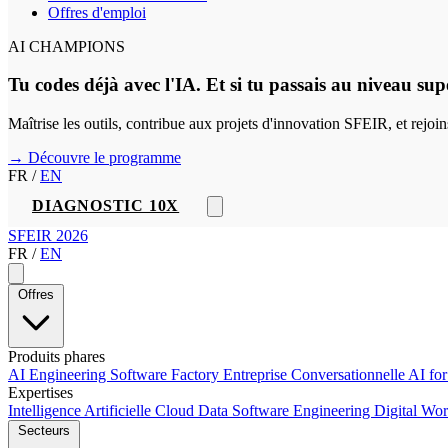
Offres d'emploi
AI CHAMPIONS
Tu codes déjà avec l'IA. Et si tu passais au niveau sup
Maîtrise les outils, contribue aux projets d'innovation SFEIR, et rejo
→ Découvre le programme
FR
/
EN
DIAGNOSTIC 10X
SFEIR 2026
FR
/
EN
Offres
Produits phares
AI Engineering
Software Factory
Entreprise Conversationnelle
AI fo
Expertises
Intelligence Artificielle
Cloud
Data
Software Engineering
Digital Wo
Secteurs