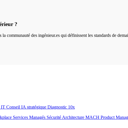
érieur ?
ins la communauté des ingénieur.es qui définissent les standards de dema
r IT
Conseil IA stratégique
Diagnostic 10x
rkplace
Services Managés
Sécurité
Architecture MACH
Product Mana