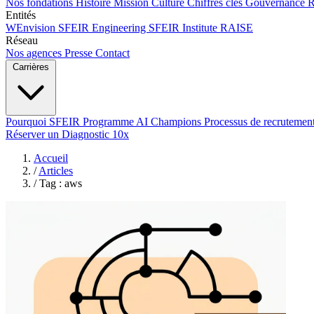
Nos fondations
Histoire
Mission
Culture
Chiffres clés
Gouvernance
Entités
WEnvision
SFEIR Engineering
SFEIR Institute
RAISE
Réseau
Nos agences
Presse
Contact
Carrières
Pourquoi SFEIR
Programme AI Champions
Processus de recrutemen
Réserver un Diagnostic 10x
Accueil
/
Articles
/
Tag : aws