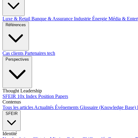
Luxe & Retail
Banque & Assurance
Industrie
Énergie
Média & Enter
Références
Cas clients
Partenaires tech
Perspectives
Thought Leadership
SFEIR 10x Index
Position Papers
Contenus
Tous les articles
Actualités
Événements
Glossaire (Knowledge Base)
SFEIR
Identité