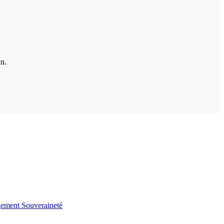
in.
gement
Souveraineté