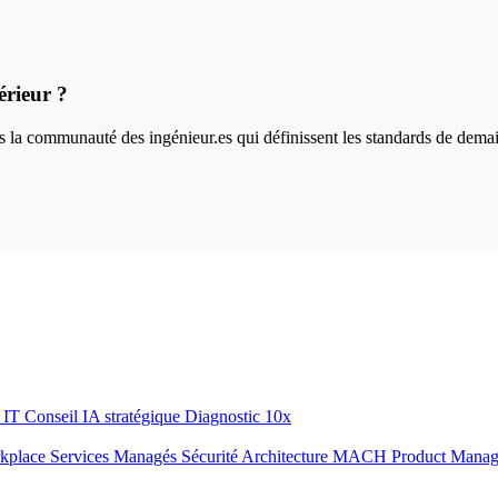
érieur ?
ins la communauté des ingénieur.es qui définissent les standards de dema
r IT
Conseil IA stratégique
Diagnostic 10x
rkplace
Services Managés
Sécurité
Architecture MACH
Product Mana