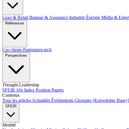
Luxe & Retail
Banque & Assurance
Industrie
Énergie
Média & Enter
Références
Cas clients
Partenaires tech
Perspectives
Thought Leadership
SFEIR 10x Index
Position Papers
Contenus
Tous les articles
Actualités
Événements
Glossaire (Knowledge Base)
SFEIR
Identité