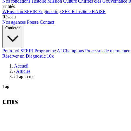
Nos fondations
Histoire
Mission
Culture
Chiffres clés
Gouvernance
Entités
WEnvision
SFEIR Engineering
SFEIR Institute
RAISE
Réseau
Nos agences
Presse
Contact
Carrières
Pourquoi SFEIR
Programme AI Champions
Processus de recrutemen
Réserver un Diagnostic 10x
Accueil
/
Articles
/
Tag : cms
Tag
cms