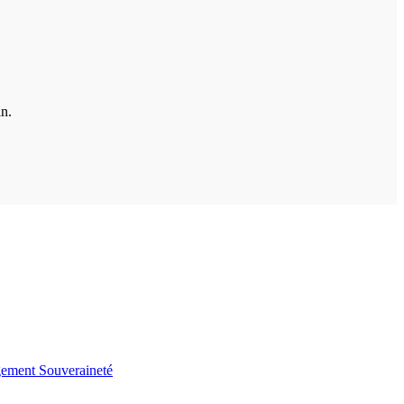
in.
gement
Souveraineté