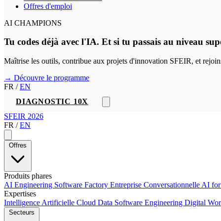
Offres d'emploi
AI CHAMPIONS
Tu codes déjà avec l'IA. Et si tu passais au niveau sup
Maîtrise les outils, contribue aux projets d'innovation SFEIR, et rejo
→ Découvre le programme
FR
/
EN
DIAGNOSTIC 10X
SFEIR 2026
FR
/
EN
Offres
Produits phares
AI Engineering
Software Factory
Entreprise Conversationnelle
AI fo
Expertises
Intelligence Artificielle
Cloud
Data
Software Engineering
Digital Wo
Secteurs