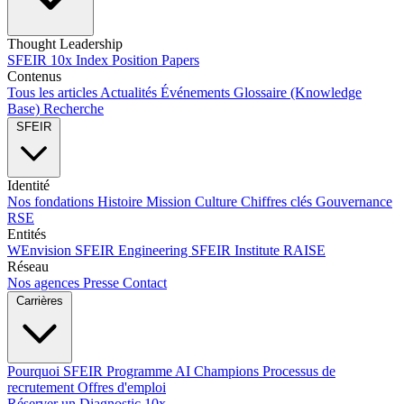
Thought Leadership
SFEIR 10x Index
Position Papers
Contenus
Tous les articles
Actualités
Événements
Glossaire (Knowledge
Base)
Recherche
SFEIR
Identité
Nos fondations
Histoire
Mission
Culture
Chiffres clés
Gouvernance
RSE
Entités
WEnvision
SFEIR Engineering
SFEIR Institute
RAISE
Réseau
Nos agences
Presse
Contact
Carrières
Pourquoi SFEIR
Programme AI Champions
Processus de
recrutement
Offres d'emploi
Réserver un Diagnostic 10x