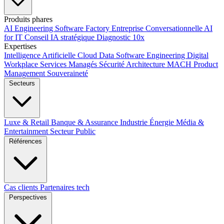
Produits phares
AI Engineering
Software Factory
Entreprise Conversationnelle
AI
for IT
Conseil IA stratégique
Diagnostic 10x
Expertises
Intelligence Artificielle
Cloud
Data
Software Engineering
Digital
Workplace
Services Managés
Sécurité
Architecture MACH
Product
Management
Souveraineté
Secteurs
Luxe & Retail
Banque & Assurance
Industrie
Énergie
Média &
Entertainment
Secteur Public
Références
Cas clients
Partenaires tech
Perspectives