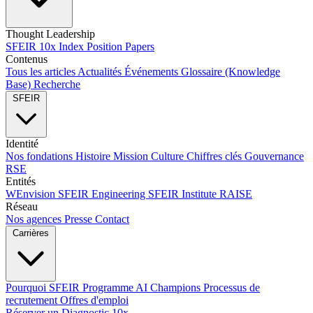
Thought Leadership
SFEIR 10x Index
Position Papers
Contenus
Tous les articles
Actualités
Événements
Glossaire (Knowledge
Base)
Recherche
SFEIR
Identité
Nos fondations
Histoire
Mission
Culture
Chiffres clés
Gouvernance
RSE
Entités
WEnvision
SFEIR Engineering
SFEIR Institute
RAISE
Réseau
Nos agences
Presse
Contact
Carrières
Pourquoi SFEIR
Programme AI Champions
Processus de
recrutement
Offres d'emploi
Réserver un Diagnostic 10x