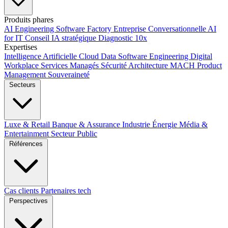
Produits phares
AI Engineering
Software Factory
Entreprise Conversationnelle
AI
for IT
Conseil IA stratégique
Diagnostic 10x
Expertises
Intelligence Artificielle
Cloud
Data
Software Engineering
Digital
Workplace
Services Managés
Sécurité
Architecture MACH
Product
Management
Souveraineté
Secteurs
Luxe & Retail
Banque & Assurance
Industrie
Énergie
Média &
Entertainment
Secteur Public
Références
Cas clients
Partenaires tech
Perspectives