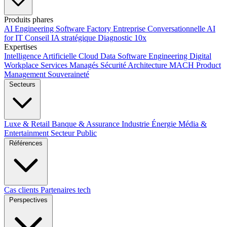
Produits phares
AI Engineering
Software Factory
Entreprise Conversationnelle
AI
for IT
Conseil IA stratégique
Diagnostic 10x
Expertises
Intelligence Artificielle
Cloud
Data
Software Engineering
Digital
Workplace
Services Managés
Sécurité
Architecture MACH
Product
Management
Souveraineté
Secteurs
Luxe & Retail
Banque & Assurance
Industrie
Énergie
Média &
Entertainment
Secteur Public
Références
Cas clients
Partenaires tech
Perspectives