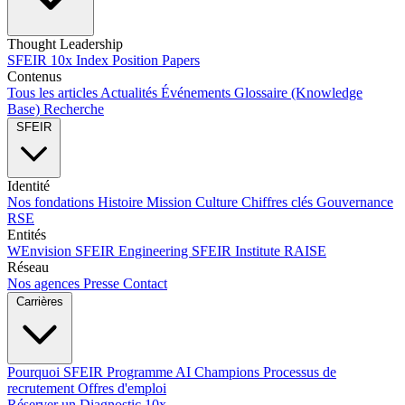
Thought Leadership
SFEIR 10x Index
Position Papers
Contenus
Tous les articles
Actualités
Événements
Glossaire (Knowledge
Base)
Recherche
SFEIR
Identité
Nos fondations
Histoire
Mission
Culture
Chiffres clés
Gouvernance
RSE
Entités
WEnvision
SFEIR Engineering
SFEIR Institute
RAISE
Réseau
Nos agences
Presse
Contact
Carrières
Pourquoi SFEIR
Programme AI Champions
Processus de
recrutement
Offres d'emploi
Réserver un Diagnostic 10x