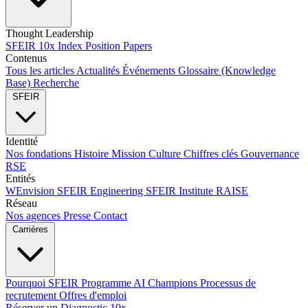
Thought Leadership
SFEIR 10x Index
Position Papers
Contenus
Tous les articles
Actualités
Événements
Glossaire (Knowledge
Base)
Recherche
SFEIR
Identité
Nos fondations
Histoire
Mission
Culture
Chiffres clés
Gouvernance
RSE
Entités
WEnvision
SFEIR Engineering
SFEIR Institute
RAISE
Réseau
Nos agences
Presse
Contact
Carrières
Pourquoi SFEIR
Programme AI Champions
Processus de
recrutement
Offres d'emploi
Réserver un Diagnostic 10x