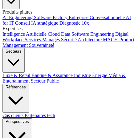
Produits phares
AI Engineering
Software Factory
Entreprise Conversationnelle
AI
for IT
Conseil IA stratégique
Diagnostic 10x
Expertises
Intelligence Artificielle
Cloud
Data
Software Engineering
Digital
Workplace
Services Managés
Sécurité
Architecture MACH
Product
Management
Souveraineté
Secteurs
Luxe & Retail
Banque & Assurance
Industrie
Énergie
Média &
Entertainment
Secteur Public
Références
Cas clients
Partenaires tech
Perspectives