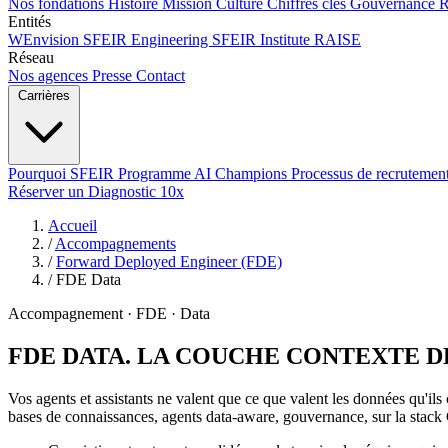
Nos fondations
Histoire
Mission
Culture
Chiffres clés
Gouvernance
Entités
WEnvision
SFEIR Engineering
SFEIR Institute
RAISE
Réseau
Nos agences
Presse
Contact
Carrières
Pourquoi SFEIR
Programme AI Champions
Processus de recrutemen
Réserver un Diagnostic 10x
Accueil
/
Accompagnements
/
Forward Deployed Engineer (FDE)
/
FDE Data
Accompagnement · FDE · Data
FDE DATA.
LA COUCHE CONTEXTE DE
Vos agents et assistants ne valent que ce que valent les données qu'il
bases de connaissances, agents data-aware, gouvernance, sur la stack