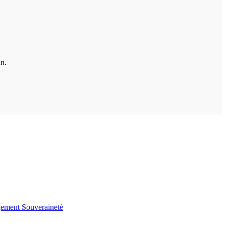
in.
gement
Souveraineté