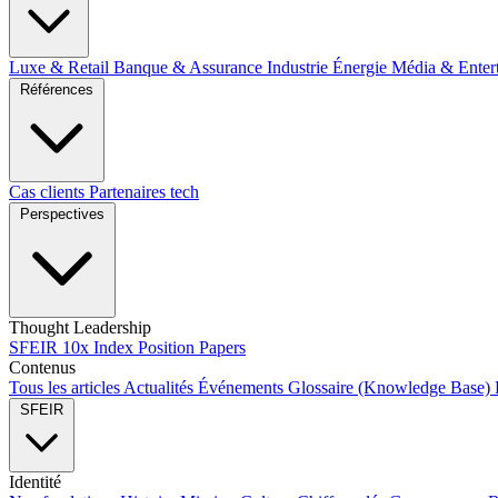
Luxe & Retail
Banque & Assurance
Industrie
Énergie
Média & Enter
Références
Cas clients
Partenaires tech
Perspectives
Thought Leadership
SFEIR 10x Index
Position Papers
Contenus
Tous les articles
Actualités
Événements
Glossaire (Knowledge Base)
SFEIR
Identité