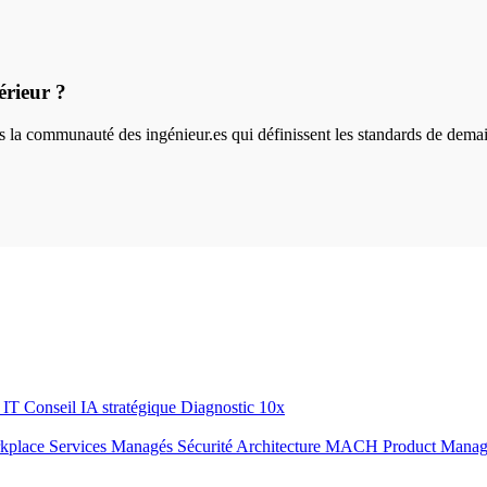
érieur ?
ins la communauté des ingénieur.es qui définissent les standards de dema
r IT
Conseil IA stratégique
Diagnostic 10x
rkplace
Services Managés
Sécurité
Architecture MACH
Product Mana