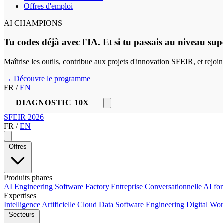
Offres d'emploi
AI CHAMPIONS
Tu codes déjà avec l'IA. Et si tu passais au niveau sup
Maîtrise les outils, contribue aux projets d'innovation SFEIR, et rejo
→ Découvre le programme
FR
/
EN
DIAGNOSTIC 10X
SFEIR 2026
FR
/
EN
Offres
Produits phares
AI Engineering
Software Factory
Entreprise Conversationnelle
AI fo
Expertises
Intelligence Artificielle
Cloud
Data
Software Engineering
Digital Wo
Secteurs