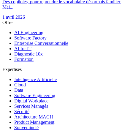
Des copilotes, pour reprendre le vocabulaire désormais familier.
Mai...
1 avril 2026
Offre
AI Engineering
Software Factory
Entreprise Conversationnelle
AI for IT
Diagnostic 10x
Formation
Expertises
Intelligence Artificielle
Cloud
Data
Software Engineering
Digital Workplace
Services Managés
Sécurité
Architecture MACH
Product Management
Souveraineté