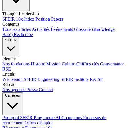
Thought Leadership
SFEIR 10x Index
Position Papers
Contenus
Tous les articles
Actualités
Événements
Glossaire (Knowledge
Base)
Recherche
SFEIR
Identité
Nos fondations
Histoire
Mission
Culture
Chiffres clés
Gouvernance
RSE
Entités
WEnvision
SFEIR Engineering
SFEIR Institute
RAISE
Réseau
Nos agences
Presse
Contact
Carrières
Pourquoi SFEIR
Programme AI Champions
Processus de
recrutement
Offres d'emploi
Réserver un Diagnostic 10x