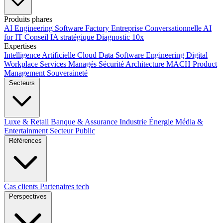
Produits phares
AI Engineering
Software Factory
Entreprise Conversationnelle
AI
for IT
Conseil IA stratégique
Diagnostic 10x
Expertises
Intelligence Artificielle
Cloud
Data
Software Engineering
Digital
Workplace
Services Managés
Sécurité
Architecture MACH
Product
Management
Souveraineté
Secteurs
Luxe & Retail
Banque & Assurance
Industrie
Énergie
Média &
Entertainment
Secteur Public
Références
Cas clients
Partenaires tech
Perspectives