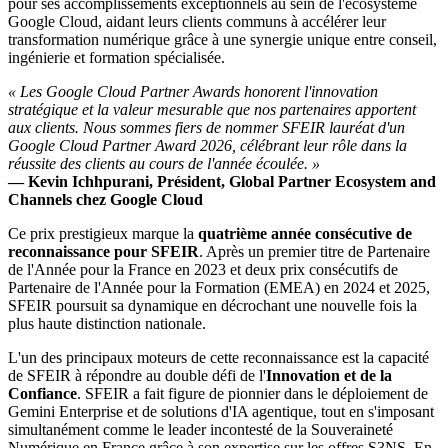
pour ses accomplissements exceptionnels au sein de l'écosystème
Google Cloud, aidant leurs clients communs à accélérer leur
transformation numérique grâce à une synergie unique entre conseil,
ingénierie et formation spécialisée.
« Les Google Cloud Partner Awards honorent l'innovation
stratégique et la valeur mesurable que nos partenaires apportent
aux clients. Nous sommes fiers de nommer SFEIR lauréat d'un
Google Cloud Partner Award 2026, célébrant leur rôle dans la
réussite des clients au cours de l'année écoulée. »
— Kevin Ichhpurani, Président, Global Partner Ecosystem and
Channels chez Google Cloud
Ce prix prestigieux marque la
quatrième année consécutive de
reconnaissance pour SFEIR
. Après un premier titre de Partenaire
de l'Année pour la France en 2023 et deux prix consécutifs de
Partenaire de l'Année pour la Formation (EMEA) en 2024 et 2025,
SFEIR poursuit sa dynamique en décrochant une nouvelle fois la
plus haute distinction nationale.
L'un des principaux moteurs de cette reconnaissance est la capacité
de SFEIR à répondre au double défi de l'
Innovation et de la
Confiance
. SFEIR a fait figure de pionnier dans le déploiement de
Gemini Enterprise et de solutions d'IA agentique, tout en s'imposant
simultanément comme le leader incontesté de la Souveraineté
Numérique en France grâce à son expertise sur les offres S3NS. En