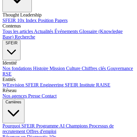
Thought Leadership
SFEIR 10x Index
Position Papers
Contenus
Tous les articles
Actualités
Événements
Glossaire (Knowledge
Base)
Recherche
SFEIR
Identité
Nos fondations
Histoire
Mission
Culture
Chiffres clés
Gouvernance
RSE
Entités
WEnvision
SFEIR Engineering
SFEIR Institute
RAISE
Réseau
Nos agences
Presse
Contact
Carrières
Pourquoi SFEIR
Programme AI Champions
Processus de
recrutement
Offres d'emploi
Réserver un Diagnostic 10x