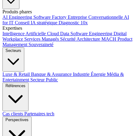
Produits phares
AI Engineering
Software Factory
Entreprise Conversationnelle
AI
for IT
Conseil IA stratégique
Diagnostic 10x
Expertises
Intelligence Artificielle
Cloud
Data
Software Engineering
Digital
Workplace
Services Managés
Sécurité
Architecture MACH
Product
Management
Souveraineté
Secteurs
Luxe & Retail
Banque & Assurance
Industrie
Énergie
Média &
Entertainment
Secteur Public
Références
Cas clients
Partenaires tech
Perspectives